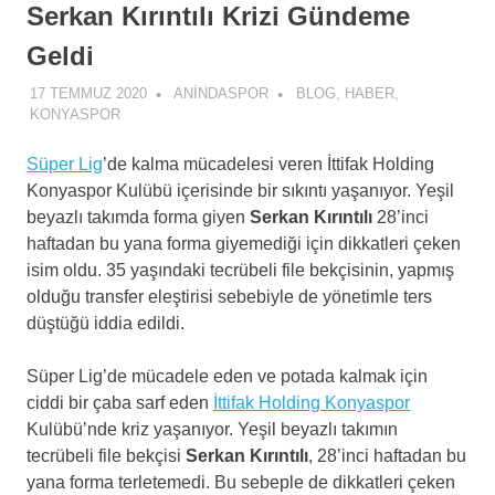
Serkan Kırıntılı Krizi Gündeme
Geldi
17 TEMMUZ 2020
ANINDASPOR
BLOG
,
HABER
,
KONYASPOR
Süper Lig
’de kalma mücadelesi veren İttifak Holding
Konyaspor Kulübü içerisinde bir sıkıntı yaşanıyor. Yeşil
beyazlı takımda forma giyen
Serkan Kırıntılı
28’inci
haftadan bu yana forma giyemediği için dikkatleri çeken
isim oldu. 35 yaşındaki tecrübeli file bekçisinin, yapmış
olduğu transfer eleştirisi sebebiyle de yönetimle ters
düştüğü iddia edildi.
Süper Lig’de mücadele eden ve potada kalmak için
ciddi bir çaba sarf eden
İttifak Holding Konyaspor
Kulübü’nde kriz yaşanıyor. Yeşil beyazlı takımın
tecrübeli file bekçisi
Serkan Kırıntılı
, 28’inci haftadan bu
yana forma terletemedi. Bu sebeple de dikkatleri çeken