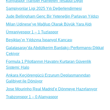
Konyaspor Transfer Hamleleri Tesadüf Değil
Şampiyonlar Ligi 2025 Yılı Değerlendirmesi
Jude Bellingham Genç Bir Yeteneğin Parlayan Yıldızı
Milan Udinese’ye Mağlup Olarak Büyük Yara Aldı
Ümraniyespor 1 – 1 Tuzlaspor
Beşiktaş’ın Yıldızına İspanyol Kancası
Galatasaray’da Abdülkerim Bardakçı Performansı Dikkat
Çekiyor
Formula 1 Pilotlarının Hayatını Kurtaran Güvenlik
Sistemi: Halo
Ankara Keçiörengücü Erzurum Deplasmanından
Galibiyet ile Dönüyor
Jose Mourinho Real Madrid’e Dönmeye Hazırlanıyor
Trabzonspor 1 – 0 Alanyaspor