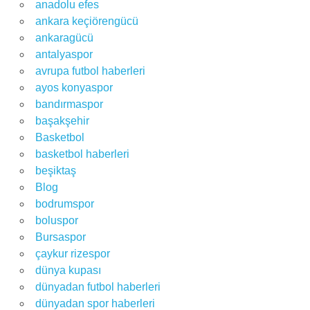
anadolu efes
ankara keçiörengücü
ankaragücü
antalyaspor
avrupa futbol haberleri
ayos konyaspor
bandırmaspor
başakşehir
Basketbol
basketbol haberleri
beşiktaş
Blog
bodrumspor
boluspor
Bursaspor
çaykur rizespor
dünya kupası
dünyadan futbol haberleri
dünyadan spor haberleri