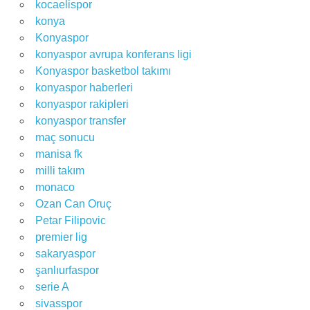
kocaelispor
konya
Konyaspor
konyaspor avrupa konferans ligi
Konyaspor basketbol takımı
konyaspor haberleri
konyaspor rakipleri
konyaspor transfer
maç sonucu
manisa fk
milli takım
monaco
Ozan Can Oruç
Petar Filipovic
premier lig
sakaryaspor
şanlıurfaspor
serie A
sivasspor