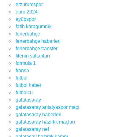
erzurumspor
euro 2024
eyüpspor
fatih karagümrük
fenerbahçe
fenerbahçe haberleri
fenerbahçe transfer
filenin sultanları
formula 1
fransa
futbol
futbol haber
futbolcu
galatasaray
galatasaray antalyaspor maçı
galatasaray haberleri
galatasaray hazırlık maçları
galatasaray nef
galatasay hazırlık kampı