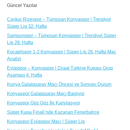
Güncel Yazılar
Çaykur Rizespor – Tümosan Konyaspor | Trendyol
Süper Lig 32. Hafta
Samsunspor – Tümosan Konyaspor | Trendyol Süper
Lig 28. Hafta
Kocaelispor 1-2 Konyaspor | Süper Lig 26. Hafta Maç
Analizi
Eyüpspor – Konyaspor | Ziraat Türkiye Kupası Grup
Aşaması 4. Hafta
Konya Galatasaray Maçı Öncesi ve Sonrası Durum
Konyaspor Galatasaray Maçı Başlıyor
Konyaspor Göz Göz İle Karşılaşıyor
Süper Kupa Finali’nde Kazanan Fenerbahçe
Konyaspor Eyüpspor Maçı | Süper Lig