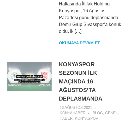
Haftasında İttifak Holding
Konyaspor, 16 Ağustos
Pazartesi günü deplasmanda
Demir Grup Sivasspor’a konuk
oldu. İki[…]
OKUMAYA DEVAM ET
KONYASPOR
SEZONUN İLK
MAÇINDA 16
AĞUSTOS’TA
DEPLASMANDA
16 AĞUSTOS 2021
KONYAHABER
BLOG
,
GENEL
,
HABER
,
KONYASPOR