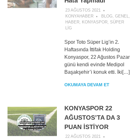
Hata Yapmadı
23 AĞUSTOS 2021
KONYAHABER
BLOG
,
GENEL
,
HABER
,
KONYASPOR
,
SÜPER
LIG
Spor Toto Süper Lig’in 2.
Haftasında İttifak Holding
Konyaspor, 22 Ağustos Pazar
günü kendi evinde Medipol
Başakşehir’i konuk etti. İki[…]
OKUMAYA DEVAM ET
KONYASPOR 22
AĞUSTOS’TA DA 3
PUAN İSTİYOR
22 AĞUSTOS 2021