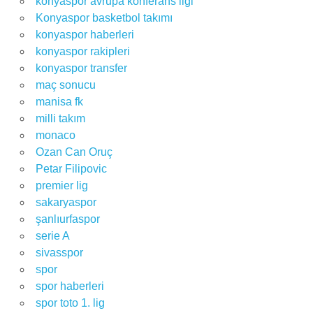
konyaspor avrupa konferans ligi
Konyaspor basketbol takımı
konyaspor haberleri
konyaspor rakipleri
konyaspor transfer
maç sonucu
manisa fk
milli takım
monaco
Ozan Can Oruç
Petar Filipovic
premier lig
sakaryaspor
şanlıurfaspor
serie A
sivasspor
spor
spor haberleri
spor toto 1. lig