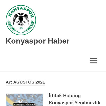
İçeriğe
geç
Konyaspor Haber
Konyaspor
hakkında
tüm
MENÜ
güncel
haberler
AY:
AĞUSTOS 2021
İttifak Holding
Konyaspor Yenilmezlik