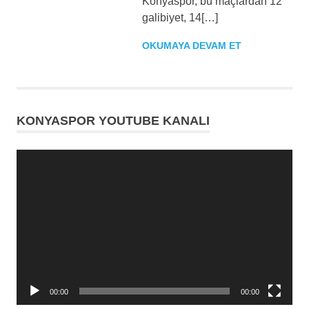
Konyaspor, bu maçlardan 12
galibiyet, 14[…]
OKUMAYA DEVAM ET
KONYASPOR YOUTUBE KANALI
Video
oynatıcı
00:00
00:00