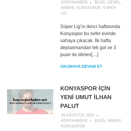
KONYAHABER
BLOG
,
GENEL
,
HABER
,
KONYASPOR
,
SÜPER
LIG
Süper Lig’in ikinci haftasında
Konyaspor bu sefer evinde
sahaya çıkacak. İlk hafta
deplasmandan tek gol ve 3
puan ile dönen[…]
OKUMAYA DEVAM ET
KONYASPOR İÇİN
YENİ UMUT İLHAN
PALUT
19 AĞUSTOS 2021
KONYAHABER
BLOG
,
HABER
,
KONYASPOR