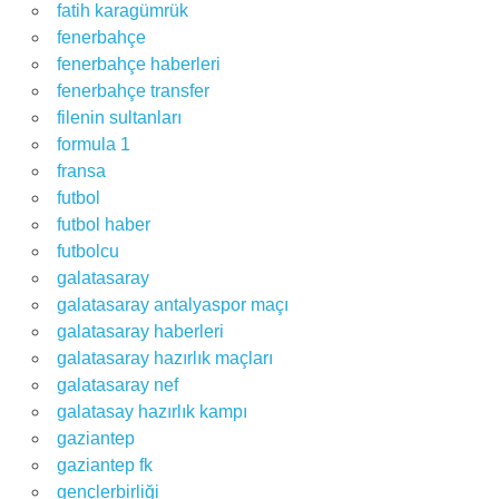
fatih karagümrük
fenerbahçe
fenerbahçe haberleri
fenerbahçe transfer
filenin sultanları
formula 1
fransa
futbol
futbol haber
futbolcu
galatasaray
galatasaray antalyaspor maçı
galatasaray haberleri
galatasaray hazırlık maçları
galatasaray nef
galatasay hazırlık kampı
gaziantep
gaziantep fk
gençlerbirliği