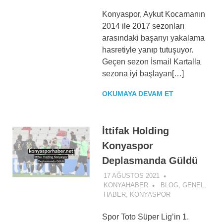
Konyaspor, Aykut Kocamanın
2014 ile 2017 sezonları
arasındaki başarıyı yakalama
hasretiyle yanıp tutuşuyor.
Geçen sezon İsmail Kartalla
sezona iyi başlayan[…]
OKUMAYA DEVAM ET
İttifak Holding
Konyaspor
Deplasmanda Güldü
17 AĞUSTOS 2021
KONYAHABER
BLOG
,
GENEL
,
HABER
,
KONYASPOR
Spor Toto Süper Lig’in 1.