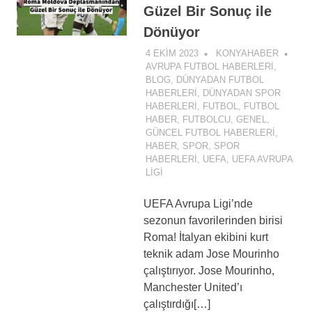
Güzel Bir Sonuç ile
Dönüyor
4 EKIM 2023
KONYAHABER
AVRUPA FUTBOL HABERLERI
,
BLOG
,
DÜNYADAN FUTBOL
HABERLERI
,
DÜNYADAN SPOR
HABERLERI
,
FUTBOL
,
FUTBOL
HABER
,
FUTBOLCU
,
GENEL
,
GÜNCEL FUTBOL HABERLERI
,
HABER
,
SPOR
,
SPOR
HABERLERI
,
UEFA
,
UEFA AVRUPA
LIGI
UEFA Avrupa Ligi’nde
sezonun favorilerinden birisi
Roma! İtalyan ekibini kurt
teknik adam Jose Mourinho
çalıştırıyor. Jose Mourinho,
Manchester United’ı
çalıştırdığı[…]