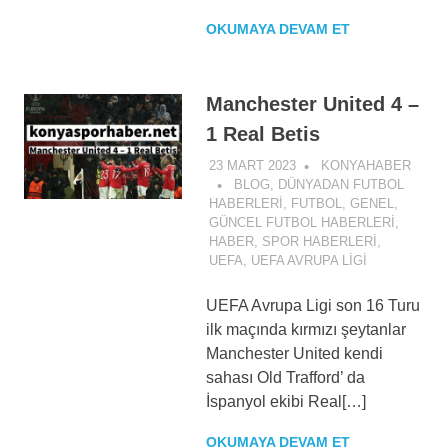
OKUMAYA DEVAM ET
Manchester United 4 –
1 Real Betis
23 MART 2023
KONYAHABER
BLOG
,
DÜNYADAN FUTBOL
HABERLERI
,
FUTBOL
,
GENEL
,
GÜNCEL FUTBOL HABERLERI
,
HABER
,
SPOR HABERLERI
,
UEFA
,
UEFA AVRUPA LIGI
UEFA Avrupa Ligi son 16 Turu
ilk maçında kırmızı şeytanlar
Manchester United kendi
sahası Old Trafford’ da
İspanyol ekibi Real[…]
OKUMAYA DEVAM ET