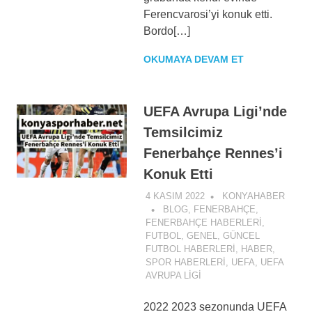
Ferencvarosi’yi konuk etti.
Bordo[…]
OKUMAYA DEVAM ET
UEFA Avrupa Ligi’nde
Temsilcimiz
Fenerbahçe Rennes’i
Konuk Etti
4 KASIM 2022
KONYAHABER
BLOG
,
FENERBAHÇE
,
FENERBAHÇE HABERLERI
,
FUTBOL
,
GENEL
,
GÜNCEL
FUTBOL HABERLERI
,
HABER
,
SPOR HABERLERI
,
UEFA
,
UEFA
AVRUPA LIGI
2022 2023 sezonunda UEFA