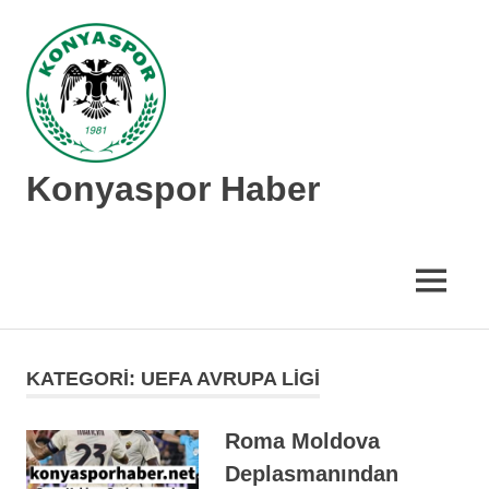
İçeriğe
geç
Konyaspor Haber
Konyaspor
hakkında
tüm
MENÜ
güncel
haberler
KATEGORI:
UEFA AVRUPA LIGI
Roma Moldova
Deplasmanından