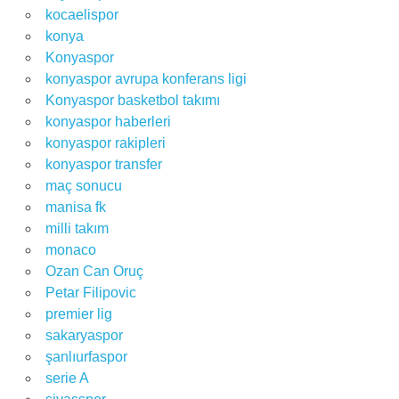
kocaelispor
konya
Konyaspor
konyaspor avrupa konferans ligi
Konyaspor basketbol takımı
konyaspor haberleri
konyaspor rakipleri
konyaspor transfer
maç sonucu
manisa fk
milli takım
monaco
Ozan Can Oruç
Petar Filipovic
premier lig
sakaryaspor
şanlıurfaspor
serie A