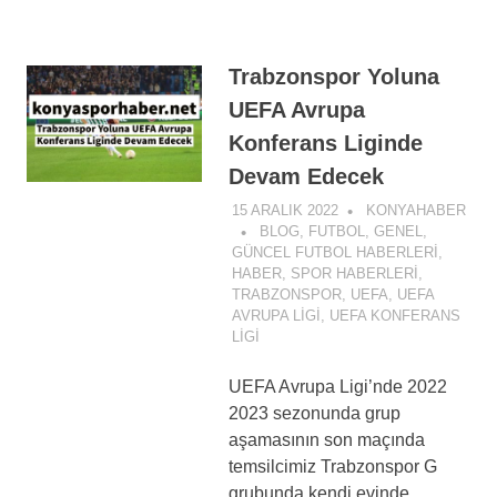
Trabzonspor Yoluna
UEFA Avrupa
Konferans Liginde
Devam Edecek
15 ARALIK 2022
KONYAHABER
BLOG
,
FUTBOL
,
GENEL
,
GÜNCEL FUTBOL HABERLERI
,
HABER
,
SPOR HABERLERI
,
TRABZONSPOR
,
UEFA
,
UEFA
AVRUPA LIGI
,
UEFA KONFERANS
LIGI
UEFA Avrupa Ligi’nde 2022
2023 sezonunda grup
aşamasının son maçında
temsilcimiz Trabzonspor G
grubunda kendi evinde