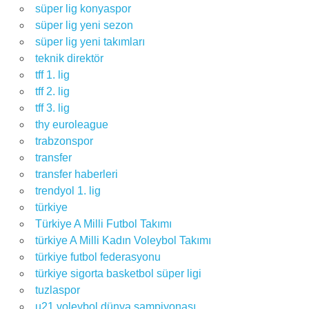
süper lig konyaspor
süper lig yeni sezon
süper lig yeni takımları
teknik direktör
tff 1. lig
tff 2. lig
tff 3. lig
thy euroleague
trabzonspor
transfer
transfer haberleri
trendyol 1. lig
türkiye
Türkiye A Milli Futbol Takımı
türkiye A Milli Kadın Voleybol Takımı
türkiye futbol federasyonu
türkiye sigorta basketbol süper ligi
tuzlaspor
u21 voleybol dünya şampiyonası