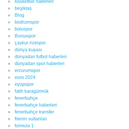
basketbol haberleri
beşiktaş
Blog
bodrumspor
boluspor
Bursaspor
çaykur rizespor
dünya kupası
dünyadan futbol haberleri
dünyadan spor haberleri
erzurumspor
euro 2024
eyüpspor
fatih karagümrük
fenerbahçe
fenerbahçe haberleri
fenerbahçe transfer
filenin sultanları
formula 1