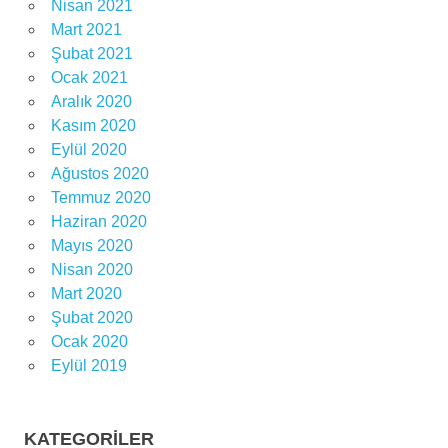
Nisan 2021
Mart 2021
Şubat 2021
Ocak 2021
Aralık 2020
Kasım 2020
Eylül 2020
Ağustos 2020
Temmuz 2020
Haziran 2020
Mayıs 2020
Nisan 2020
Mart 2020
Şubat 2020
Ocak 2020
Eylül 2019
KATEGORILER