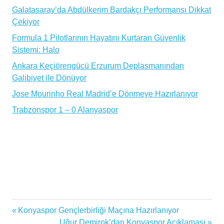
Galatasaray’da Abdülkerim Bardakçı Performansı Dikkat
Çekiyor
Formula 1 Pilotlarının Hayatını Kurtaran Güvenlik
Sistemi: Halo
Ankara Keçiörengücü Erzurum Deplasmanından
Galibiyet ile Dönüyor
Jose Mourinho Real Madrid’e Dönmeye Hazırlanıyor
Trabzonspor 1 – 0 Alanyaspor
Akşam
Previous
Konyaspor Gençlerbirliği Maçına Hazırlanıyor
Yazı
İdmanı
Post:
Next
Uğur Demirok’dan Konyaspor Açıklaması