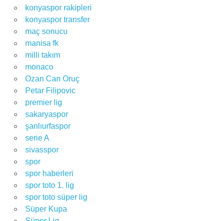
konyaspor rakipleri
konyaspor transfer
maç sonucu
manisa fk
milli takım
monaco
Ozan Can Oruç
Petar Filipovic
premier lig
sakaryaspor
şanlıurfaspor
serie A
sivasspor
spor
spor haberleri
spor toto 1. lig
spor toto süper lig
Süper Kupa
Süper Lig