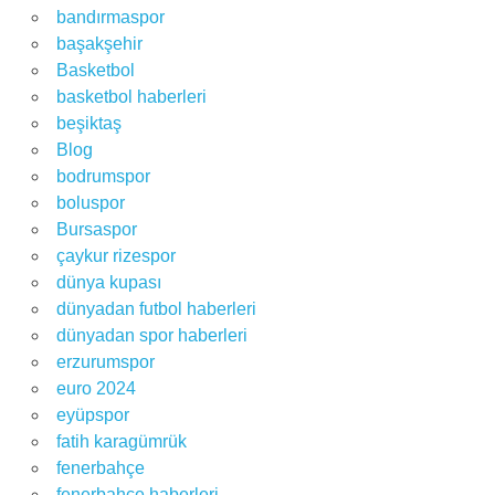
bandırmaspor
başakşehir
Basketbol
basketbol haberleri
beşiktaş
Blog
bodrumspor
boluspor
Bursaspor
çaykur rizespor
dünya kupası
dünyadan futbol haberleri
dünyadan spor haberleri
erzurumspor
euro 2024
eyüpspor
fatih karagümrük
fenerbahçe
fenerbahçe haberleri