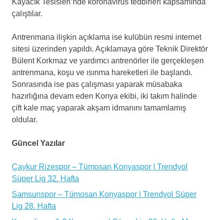
Kayacık Tesisleri’nde koronavirüs tedbirleri kapsamında
çalıştılar.
Antrenmana ilişkin açıklama ise kulübün resmi internet
sitesi üzerinden yapıldı. Açıklamaya göre Teknik Direktör
Bülent Korkmaz ve yardımcı antrenörler ile gerçekleşen
antrenmana, koşu ve ısınma hareketleri ile başlandı.
Sonrasında ise pas çalışması yaparak müsabaka
hazırlığına devam eden Konya ekibi, iki takım halinde
çift kale maç yaparak akşam idmanını tamamlamış
oldular.
Güncel Yazılar
Çaykur Rizespor – Tümosan Konyaspor | Trendyol
Süper Lig 32. Hafta
Samsunspor – Tümosan Konyaspor | Trendyol Süper
Lig 28. Hafta