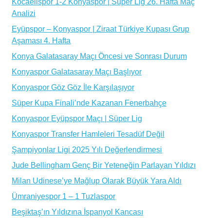
Kocaelispor 1-2 Konyaspor | Süper Lig 26. Hafta Maç
Analizi
Eyüpspor – Konyaspor | Ziraat Türkiye Kupası Grup
Aşaması 4. Hafta
Konya Galatasaray Maçı Öncesi ve Sonrası Durum
Konyaspor Galatasaray Maçı Başlıyor
Konyaspor Göz Göz İle Karşılaşıyor
Süper Kupa Finali’nde Kazanan Fenerbahçe
Konyaspor Eyüpspor Maçı | Süper Lig
Konyaspor Transfer Hamleleri Tesadüf Değil
Şampiyonlar Ligi 2025 Yılı Değerlendirmesi
Jude Bellingham Genç Bir Yeteneğin Parlayan Yıldızı
Milan Udinese’ye Mağlup Olarak Büyük Yara Aldı
Ümraniyespor 1 – 1 Tuzlaspor
Beşiktaş’ın Yıldızına İspanyol Kancası