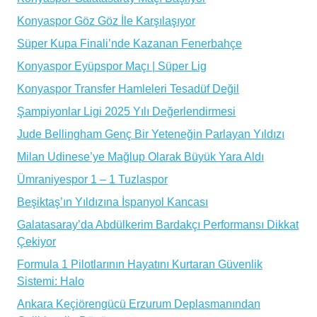
Konyaspor Göz Göz İle Karşılaşıyor
Süper Kupa Finali’nde Kazanan Fenerbahçe
Konyaspor Eyüpspor Maçı | Süper Lig
Konyaspor Transfer Hamleleri Tesadüf Değil
Şampiyonlar Ligi 2025 Yılı Değerlendirmesi
Jude Bellingham Genç Bir Yeteneğin Parlayan Yıldızı
Milan Udinese’ye Mağlup Olarak Büyük Yara Aldı
Ümraniyespor 1 – 1 Tuzlaspor
Beşiktaş’ın Yıldızına İspanyol Kancası
Galatasaray’da Abdülkerim Bardakçı Performansı Dikkat
Çekiyor
Formula 1 Pilotlarının Hayatını Kurtaran Güvenlik
Sistemi: Halo
Ankara Keçiörengücü Erzurum Deplasmanından