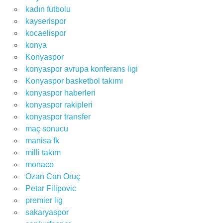
kadın futbolu
kayserispor
kocaelispor
konya
Konyaspor
konyaspor avrupa konferans ligi
Konyaspor basketbol takımı
konyaspor haberleri
konyaspor rakipleri
konyaspor transfer
maç sonucu
manisa fk
milli takım
monaco
Ozan Can Oruç
Petar Filipovic
premier lig
sakaryaspor