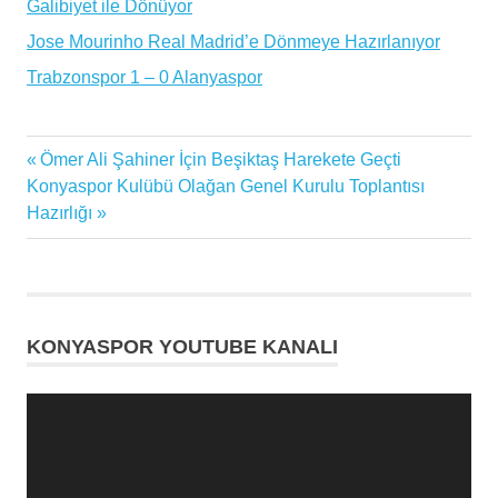
Galibiyet ile Dönüyor
Jose Mourinho Real Madrid’e Dönmeye Hazırlanıyor
Trabzonspor 1 – 0 Alanyaspor
Konyaspor
Previous
Ömer Ali Şahiner İçin Beşiktaş Harekete Geçti
Yazı
Uğur
Next
Post:
Konyaspor Kulübü Olağan Genel Kurulu Toplantısı
Demirok
gezinmesi
Post:
Hazırlığı
KONYASPOR YOUTUBE KANALI
Video
oynatıcı