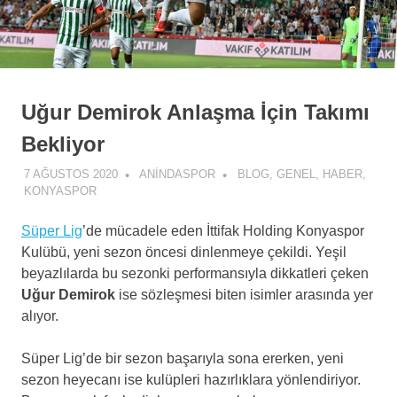
Uğur Demirok Anlaşma İçin Takımı
Bekliyor
7 AĞUSTOS 2020
ANINDASPOR
BLOG
,
GENEL
,
HABER
,
KONYASPOR
Süper Lig
’de mücadele eden İttifak Holding Konyaspor
Kulübü, yeni sezon öncesi dinlenmeye çekildi. Yeşil
beyazlılarda bu sezonki performansıyla dikkatleri çeken
Uğur Demirok
ise sözleşmesi biten isimler arasında yer
alıyor.
Süper Lig’de bir sezon başarıyla sona ererken, yeni
sezon heyecanı ise kulüpleri hazırlıklara yönlendiriyor.