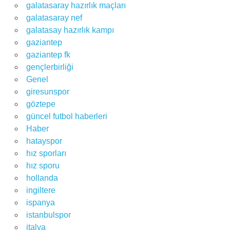
galatasaray hazırlık maçları
galatasaray nef
galatasay hazırlık kampı
gaziantep
gaziantep fk
gençlerbirliği
Genel
giresunspor
göztepe
güncel futbol haberleri
Haber
hatayspor
hız sporları
hız sporu
hollanda
ingiltere
ispanya
istanbulspor
italya