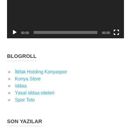
00:00
00:00
BLOGROLL
İttifak Holding Konyaspor
Konya Store
iddaa
Yasal iddaa siteleri
Spor Toto
SON YAZILAR