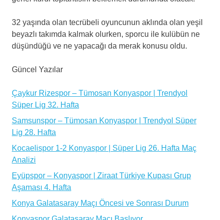
32 yaşında olan tecrübeli oyuncunun aklında olan yeşil
beyazlı takımda kalmak olurken, sporcu ile kulübün ne
düşündüğü ve ne yapacağı da merak konusu oldu.
Güncel Yazılar
Çaykur Rizespor – Tümosan Konyaspor | Trendyol
Süper Lig 32. Hafta
Samsunspor – Tümosan Konyaspor | Trendyol Süper
Lig 28. Hafta
Kocaelispor 1-2 Konyaspor | Süper Lig 26. Hafta Maç
Analizi
Eyüpspor – Konyaspor | Ziraat Türkiye Kupası Grup
Aşaması 4. Hafta
Konya Galatasaray Maçı Öncesi ve Sonrası Durum
Konyaspor Galatasaray Maçı Başlıyor