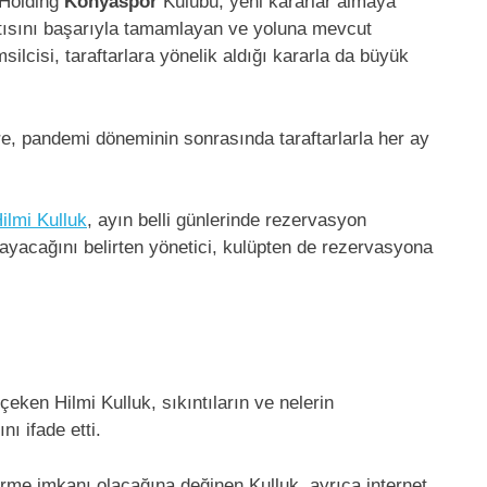
 Holding
Konyaspor
Kulübü, yeni kararlar almaya
ntısını başarıyla tamamlayan ve yoluna mevcut
ilcisi, taraftarlara yönelik aldığı kararla da büyük
re, pandemi döneminin sonrasında taraftarlarla her ay
ilmi Kulluk
, ayın belli günlerinde rezervasyon
ayacağını belirten yönetici, kulüpten de rezervasyona
 çeken Hilmi Kulluk, sıkıntıların ve nelerin
ı ifade etti.
etirme imkanı olacağına değinen Kulluk, ayrıca internet