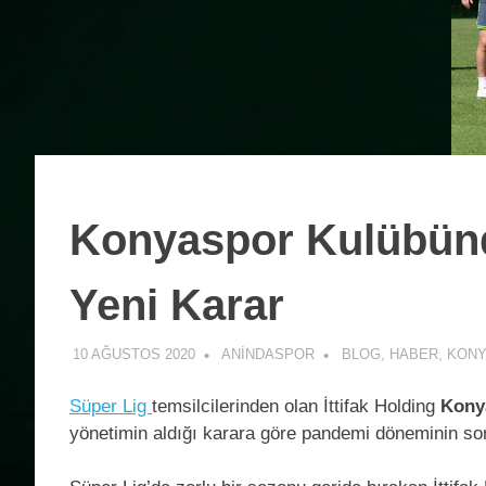
Konyaspor Kulübünde
Yeni Karar
10 AĞUSTOS 2020
ANINDASPOR
BLOG
,
HABER
,
KON
Süper Lig
temsilcilerinden olan İttifak Holding
Kony
yönetimin aldığı karara göre pandemi döneminin sonr