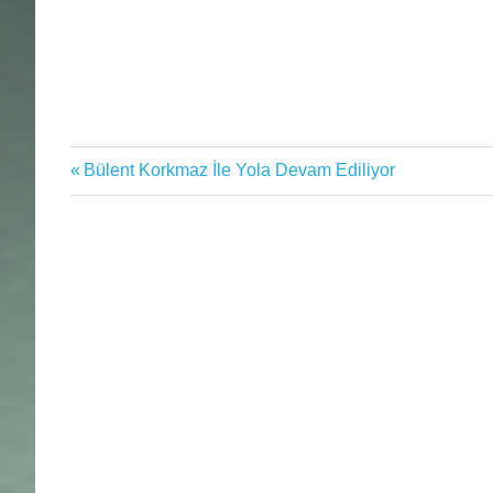
genel
Previous
Bülent Korkmaz İle Yola Devam Ediliyor
Yazı
Konyaspor
Post:
gezinmesi
Süper
Lig