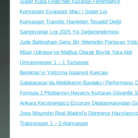
Süper Kupa Finali’nde Kazanan Fenerbahçe
Konyaspor Eyüpspor Maçı | Süper Lig
Konyaspor Transfer Hamleleri Tesadüf Değil
Şampiyonlar Ligi 2025 Yılı Değerlendirmesi
Jude Bellingham Genç Bir Yeteneğin Parlayan Yıldı
Milan Udinese’ye Mağlup Olarak Büyük Yara Aldı
Ümraniyespor 1 – 1 Tuzlaspor
Beşiktaş’ın Yıldızına İspanyol Kancası
Galatasaray’da Abdülkerim Bardakçı Performansı D
Formula 1 Pilotlarının Hayatını Kurtaran Güvenlik S
Ankara Keçiörengücü Erzurum Deplasmanından Gali
Jose Mourinho Real Madrid’e Dönmeye Hazırlanıyo
Trabzonspor 1 – 0 Alanyaspor