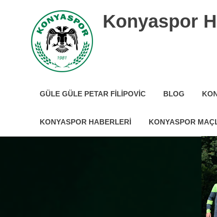
İçeriğe
Konyaspor H
geç
Konyaspor
hakkında
GÜLE GÜLE PETAR FILIPOVIC
BLOG
KON
tüm
güncel
haberler
KONYASPOR HABERLERI
KONYASPOR MAÇL