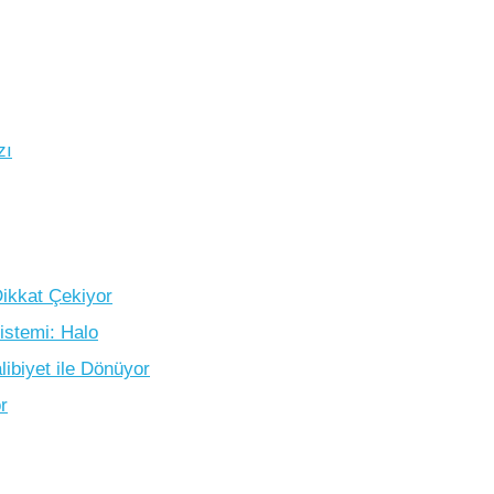
zı
ikkat Çekiyor
istemi: Halo
biyet ile Dönüyor
r