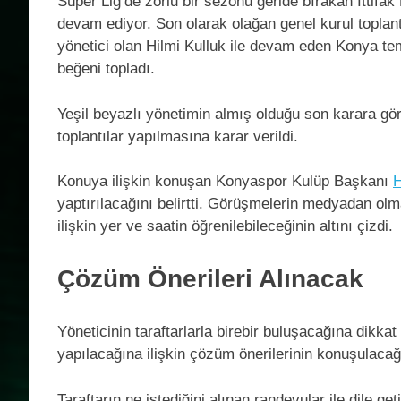
Süper Lig’de zorlu bir sezonu geride bırakan İttifak
devam ediyor. Son olarak olağan genel kurul topla
yönetici olan Hilmi Kulluk ile devam eden Konya tems
beğeni topladı.
Yeşil beyazlı yönetimin almış olduğu son karara gö
toplantılar yapılmasına karar verildi.
Konuya ilişkin konuşan Konyaspor Kulüp Başkanı
H
yaptırılacağını belirtti. Görüşmelerin medyadan olm
ilişkin yer ve saatin öğrenilebileceğinin altını çizdi.
Çözüm Önerileri Alınacak
Yöneticinin taraftarlarla birebir buluşacağına dikkat
yapılacağına ilişkin çözüm önerilerinin konuşulacağın
Taraftarın ne istediğini alınan randevular ile dile g