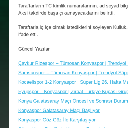
Taraftarların TC kimlik numaralarının, ad soyad bilgile
Aksi takdirde başa çıkamayacaklarını belirtti.
Taraftarla iç içe olmak istediklerini söyleyen Kull
ifade etti.
Güncel Yazılar
Çaykur Rizespor – Tümosan Konyaspor | Trendyol S
Samsunspor – Tümosan Konyaspor | Trendyol Süper
Kocaelispor 1-2 Konyaspor | Süper Lig 26. Hafta Ma
Eyüpspor – Konyaspor | Ziraat Türkiye Kupası Gru
Konya Galatasaray Maçı Öncesi ve Sonrası Durum
Konyaspor Galatasaray Maçı Başlıyor
Konyaspor Göz Göz İle Karşılaşıyor