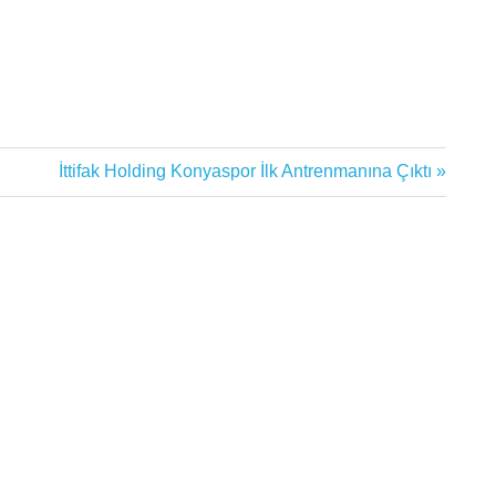
Next
İttifak Holding Konyaspor İlk Antrenmanına Çıktı
Post: