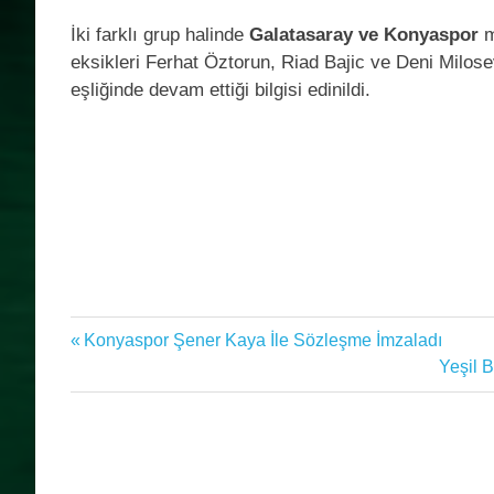
İki farklı grup halinde
Galatasaray ve Konyaspor
m
eksikleri Ferhat Öztorun, Riad Bajic ve Deni Milose
eşliğinde devam ettiği bilgisi edinildi.
Galatasaray
Previous
Konyaspor Şener Kaya İle Sözleşme İmzaladı
Yazı
Konyaspor
Post:
Next
Yeşil 
gezinmesi
Post: