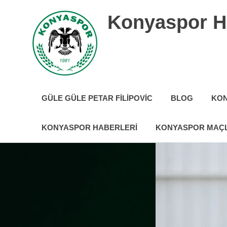
İçeriğe
Konyaspor H
geç
Konyaspor
hakkında
GÜLE GÜLE PETAR FILIPOVIC
BLOG
KON
tüm
güncel
haberler
KONYASPOR HABERLERI
KONYASPOR MAÇL