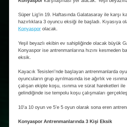
Konyaspor
karşılaşması yer alacak. Yeşil beyazlıl
Süper Lig’in 19. Haftasında Galatasaray ile karşı k
hazırlıklara 3 oyuncu eksiği ile başladı. Kıyasıya 
Konyaspor
olacak.
Yeşil beyazlı ekibin ev sahipliğinde olacak büyük G
Konyaspor ise antrenmanlarına hızını kesmeden ba
eksik.
Kayacık Tesisleri’nde başlayan antrenmanlarda oyunc
oyuncuların grup ayrılmasında ise ağırlık ve ısınma 
çalışan ekipte koşu, ısınma ve sürat hareketleri il
gelindiğinde ise tempolu koşu çalışmaları gerçekleş
10’a 10 oyun ve 5’e 5 oyun olarak sona eren antren
Konyaspor Antrenmanlarında 3 Kişi Eksik