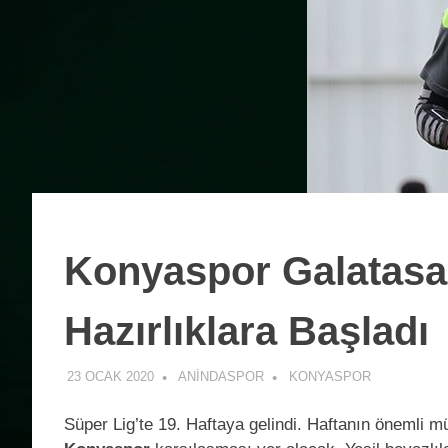
Konyaspor Galatasar
Hazırlıklara Başladı
23 OCAK 2020
ANINDASPOR
KONYASPOR
Süper Lig’te 19. Haftaya gelindi. Haftanın önemli m