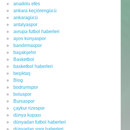
anadolu efes
ankara keçiörengücü
ankaragücü
antalyaspor
avrupa futbol haberleri
ayos konyaspor
bandırmaspor
başakşehir
Basketbol
basketbol haberleri
beşiktaş
Blog
bodrumspor
boluspor
Bursaspor
çaykur rizespor
dünya kupası
dünyadan futbol haberleri
dünyadan spor haberleri