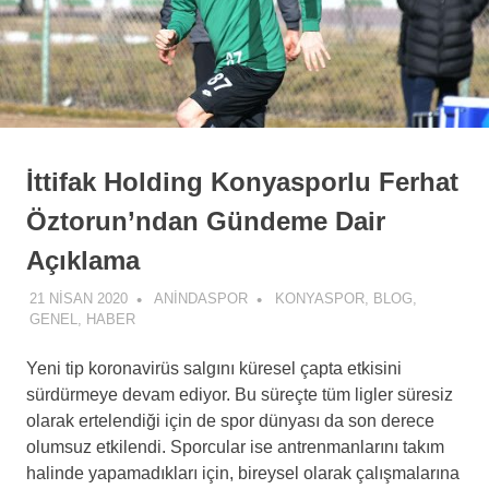
İttifak Holding Konyasporlu Ferhat
Öztorun’ndan Gündeme Dair
Açıklama
21 NISAN 2020
ANINDASPOR
KONYASPOR
,
BLOG
,
GENEL
,
HABER
Yeni tip koronavirüs salgını küresel çapta etkisini
sürdürmeye devam ediyor. Bu süreçte tüm ligler süresiz
olarak ertelendiği için de spor dünyası da son derece
olumsuz etkilendi. Sporcular ise antrenmanlarını takım
halinde yapamadıkları için, bireysel olarak çalışmalarına