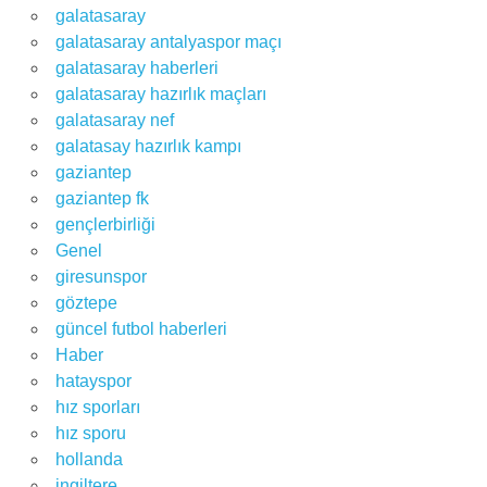
galatasaray
galatasaray antalyaspor maçı
galatasaray haberleri
galatasaray hazırlık maçları
galatasaray nef
galatasay hazırlık kampı
gaziantep
gaziantep fk
gençlerbirliği
Genel
giresunspor
göztepe
güncel futbol haberleri
Haber
hatayspor
hız sporları
hız sporu
hollanda
ingiltere