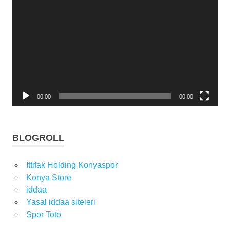
oynatıcı
00:00
00:00
BLOGROLL
İttifak Holding Konyaspor
Konya Store
iddaa
Yasal iddaa siteleri
Spor Toto