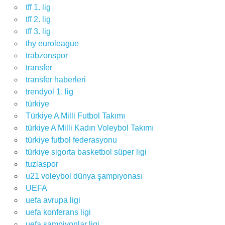
tff 1. lig
tff 2. lig
tff 3. lig
thy euroleague
trabzonspor
transfer
transfer haberleri
trendyol 1. lig
türkiye
Türkiye A Milli Futbol Takımı
türkiye A Milli Kadın Voleybol Takımı
türkiye futbol federasyonu
türkiye sigorta basketbol süper ligi
tuzlaspor
u21 voleybol dünya şampiyonası
UEFA
uefa avrupa ligi
uefa konferans ligi
uefa şampiyonlar ligi