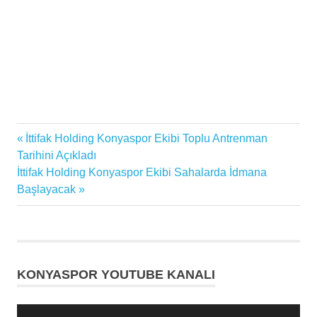
Ferhat
Previous
İttifak Holding Konyaspor Ekibi Toplu Antrenman
Yazı
Öztorun
Post:
Tarihini Açıkladı
İttifak
gezinmesi
Next
İttifak Holding Konyaspor Ekibi Sahalarda İdmana
Holding
Post:
Başlayacak
Konyaspor
Koronavirüs
Süper
Lig
KONYASPOR YOUTUBE KANALI
Video