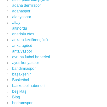
adana demirspor
adanaspor
alanyaspor
altay
altınordu
anadolu efes
ankara keçiörengücü
ankaragücü
antalyaspor
avrupa futbol haberleri
ayos konyaspor
bandırmaspor
başakşehir
Basketbol
basketbol haberleri
beşiktaş
Blog
bodrumspor