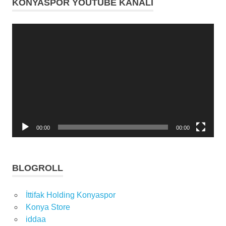
KONYASPOR YOUTUBE KANALI
Video
oynatıcı
00:00
00:00
BLOGROLL
İttifak Holding Konyaspor
Konya Store
iddaa