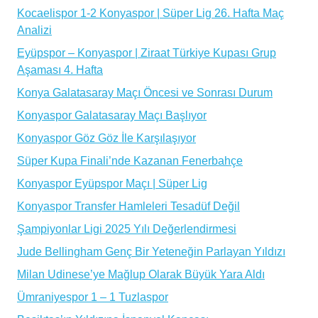
Kocaelispor 1-2 Konyaspor | Süper Lig 26. Hafta Maç
Analizi
Eyüpspor – Konyaspor | Ziraat Türkiye Kupası Grup
Aşaması 4. Hafta
Konya Galatasaray Maçı Öncesi ve Sonrası Durum
Konyaspor Galatasaray Maçı Başlıyor
Konyaspor Göz Göz İle Karşılaşıyor
Süper Kupa Finali’nde Kazanan Fenerbahçe
Konyaspor Eyüpspor Maçı | Süper Lig
Konyaspor Transfer Hamleleri Tesadüf Değil
Şampiyonlar Ligi 2025 Yılı Değerlendirmesi
Jude Bellingham Genç Bir Yeteneğin Parlayan Yıldızı
Milan Udinese’ye Mağlup Olarak Büyük Yara Aldı
Ümraniyespor 1 – 1 Tuzlaspor