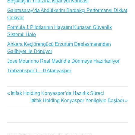
Beşiktaş’ın Yıldızına İspanyol Kancası
Galatasaray’da Abdülkerim Bardakçı Performansı Dikkat
Çekiyor
Formula 1 Pilotlarının Hayatını Kurtaran Güvenlik
Sistemi: Halo
Ankara Keçiörengücü Erzurum Deplasmanından
Galibiyet ile Dönüyor
Jose Mourinho Real Madrid’e Dönmeye Hazırlanıyor
Trabzonspor 1 – 0 Alanyaspor
1922
Previous
İttifak Holding Konyaspor’da Hazırlık Süreci
Yazı
Konyaspor
Post:
Next
İttifak Holding Konyaspor Yenilgiyle Başladı
Antrenman
gezinmesi
Post:
Koronavirüs
Salih
Eken