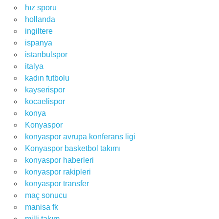
hız sporu
hollanda
ingiltere
ispanya
istanbulspor
italya
kadın futbolu
kayserispor
kocaelispor
konya
Konyaspor
konyaspor avrupa konferans ligi
Konyaspor basketbol takımı
konyaspor haberleri
konyaspor rakipleri
konyaspor transfer
maç sonucu
manisa fk
milli takım