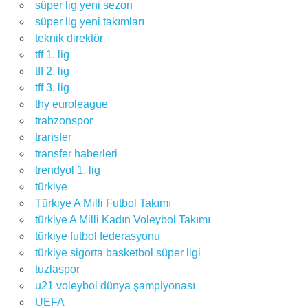
süper lig yeni sezon
süper lig yeni takımları
teknik direktör
tff 1. lig
tff 2. lig
tff 3. lig
thy euroleague
trabzonspor
transfer
transfer haberleri
trendyol 1. lig
türkiye
Türkiye A Milli Futbol Takımı
türkiye A Milli Kadın Voleybol Takımı
türkiye futbol federasyonu
türkiye sigorta basketbol süper ligi
tuzlaspor
u21 voleybol dünya şampiyonası
UEFA