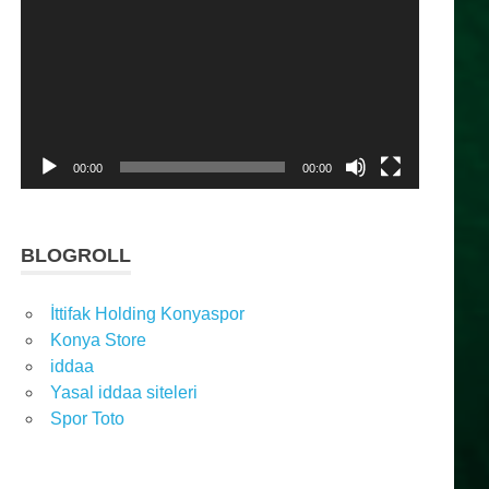
oynatıcı
00:00
00:00
BLOGROLL
İttifak Holding Konyaspor
Konya Store
iddaa
Yasal iddaa siteleri
Spor Toto