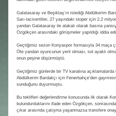
Galatasaray ve Beşiktaş’ın istediği Abdülkerim Bard
Sarı-lacivertliler, 27 yaşındaki stoper için 2.2 mily
yandan Galatasaray ile alakalı olarak basına yansı
Özgökçen arasındaki görüşmeler yapıldığı iddia edil
Geçtiğimiz sezon Konyaspor formasıyla 34 maça 
Öte yandan oyuncunun yerli olması, sol ayaklı olma
onun peşine düşürmüştü.
Geçtiğimiz günlerde bir TV kanalına açıklamalard
Abdülkerim Bardakçı için Fenerbahçe’den gayriresmi b
sunduğunu duyurmuştu.
Bu teklifleri değerlendirme konusunda ilk olarak K
bulundurduklarını ifade eden Özgökçen, sonrasında d
çıkar arasında çatışma yaşanmazsa transfere onay ve