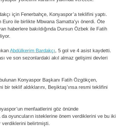
akçı için Fenerbahçe, Konyaspor’a teklifini yaptı.
on Euro ile birlikte Mbwana Samatta’yı önerdi. Öte
yan haberlere bakıldığında Dursun Özbek ile Fatih
iyor.
çıkan
Abdülkerim Bardakçı
, 5 gol ve 4 asist kaydetti.
sı ve son sezonlardaki akıl almaz gelişimi devleri
a bulunan Konyaspor Başkanı Fatih Özgökçen,
ir teklif aldıklarını, Beşiktaş’ınsa resmi teklifini
onyaspor’un menfaatlerini göz önünde
a oyuncuların isteklerine önem verdiklerini ve bu iki
rdiklerini belirtmişti.