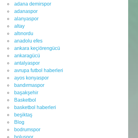
adana demirspor
adanaspor
alanyaspor
altay
altınordu
anadolu efes
ankara keçiörengücü
ankaragücü
antalyaspor
avrupa futbol haberleri
ayos konyaspor
bandırmaspor
başakşehir
Basketbol
basketbol haberleri
beşiktaş
Blog
bodrumspor
boluspor