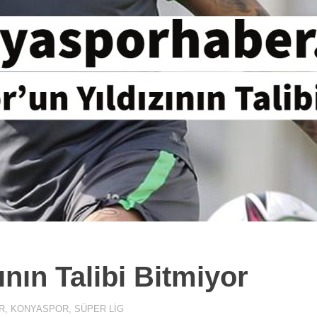
nın Talibi Bitmiyor
R
,
KONYASPOR
,
SÜPER LIG