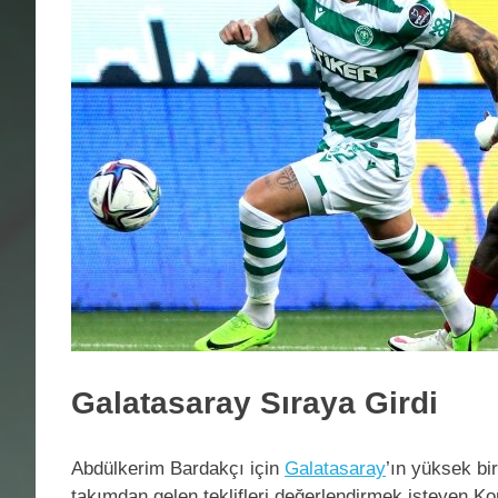
Galatasaray Sıraya Girdi
Abdülkerim Bardakçı için
Galatasaray
’ın yüksek bir
takımdan gelen teklifleri değerlendirmek isteyen K