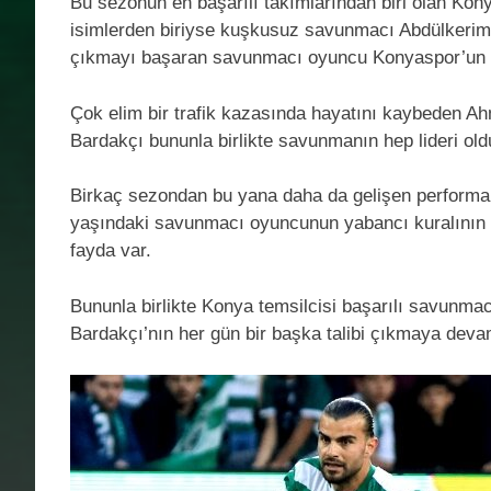
Bu sezonun en başarılı takımlarından biri olan Kony
isimlerden biriyse kuşkusuz savunmacı Abdülkerim 
çıkmayı başaran savunmacı oyuncu Konyaspor’un oyu
Çok elim bir trafik kazasında hayatını kaybeden Ah
Bardakçı bununla birlikte savunmanın hep lideri ol
Birkaç sezondan bu yana daha da gelişen performans
yaşındaki savunmacı oyuncunun yabancı kuralının da
fayda var.
Bununla birlikte Konya temsilcisi başarılı savunma
Bardakçı’nın her gün bir başka talibi çıkmaya deva