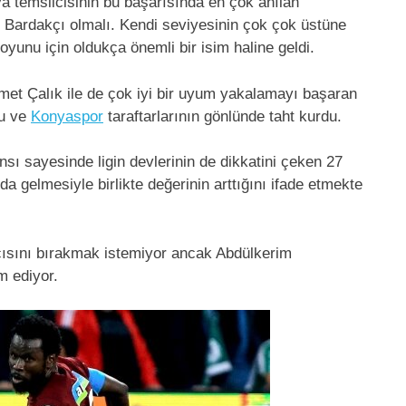
a temsilcisinin bu başarısında en çok anılan
Bardakçı olmalı. Kendi seviyesinin çok çok üstüne
nu için oldukça önemli bir isim haline geldi.
met Çalık ile de çok iyi bir uyum yakalamayı başaran
du ve
Konyaspor
taraftarlarının gönlünde taht kurdu.
ı sayesinde ligin devlerinin de dikkatini çeken 27
 gelmesiyle birlikte değerinin arttığını ifade etmekte
cısını bırakmak istemiyor ancak Abdülkerim
m ediyor.