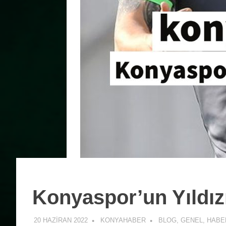
Konyaspor’un Yıldızı
20 HAZIRAN 2022
KONYAHABER
BLOG
,
GENEL
,
HABE