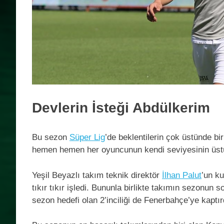
Devlerin İsteği Abdülkerim
Bu sezon
Süper Lig
’de beklentilerin çok üstünde b
hemen hemen her oyuncunun kendi seviyesinin üstün
Yeşil Beyazlı takım teknik direktör
İlhan Palut
’un k
tıkır tıkır işledi. Bununla birlikte takımın sezonun 
sezon hedefi olan 2’inciliği de Fenerbahçe’ye kaptır