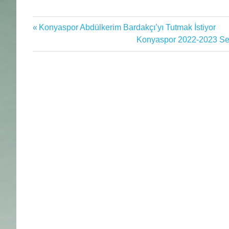
abdülkerim
Previous
Konyaspor Abdülkerim Bardakçı’yı Tutmak İstiyor
Yazı
bardakçı
Post:
Next
Konyaspor 2022-2023 Sez
Futbol
gezinmesi
Post:
futbol
haberi
Galatasaray
Konyaspor
Süper
Lig