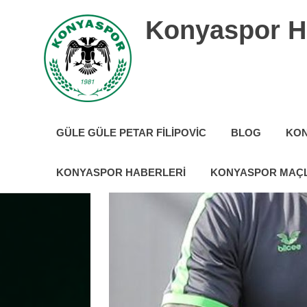
İçeriğe
Konyaspor H
geç
Konyaspor
hakkında
GÜLE GÜLE PETAR FILIPOVIC
BLOG
KON
tüm
güncel
haberler
KONYASPOR HABERLERI
KONYASPOR MAÇL