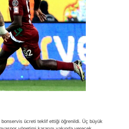
 bonservis ücreti teklif ettiği öğrenildi. Üç büyük
onyaspor yönetimi kararını yakında verecek.