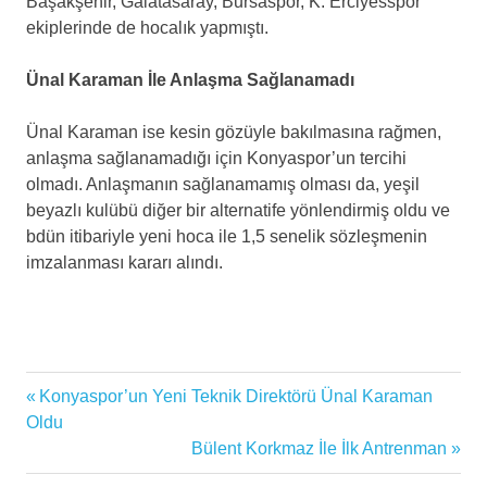
Başakşehir, Galatasaray, Bursaspor, K. Erciyesspor
ekiplerinde de hocalık yapmıştı.
Ünal Karaman İle Anlaşma Sağlanamadı
Ünal Karaman ise kesin gözüyle bakılmasına rağmen,
anlaşma sağlanamadığı için Konyaspor’un tercihi
olmadı. Anlaşmanın sağlanamamış olması da, yeşil
beyazlı kulübü diğer bir alternatife yönlendirmiş oldu ve
bdün itibariyle yeni hoca ile 1,5 senelik sözleşmenin
imzalanması kararı alındı.
Bülent
Previous
Konyaspor’un Yeni Teknik Direktörü Ünal Karaman
Yazı
Korkmaz
Post:
Oldu
İttifak
gezinmesi
Next
Bülent Korkmaz İle İlk Antrenman
Holding
Post: