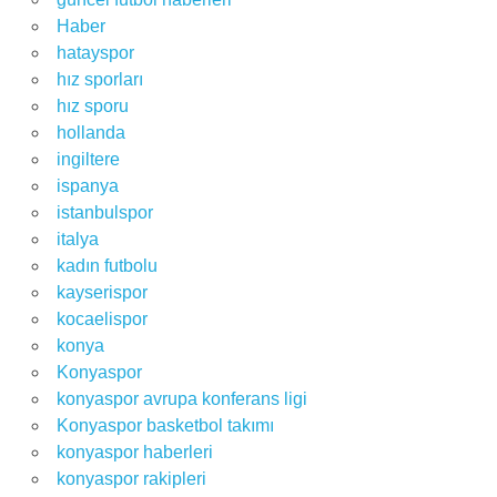
Haber
hatayspor
hız sporları
hız sporu
hollanda
ingiltere
ispanya
istanbulspor
italya
kadın futbolu
kayserispor
kocaelispor
konya
Konyaspor
konyaspor avrupa konferans ligi
Konyaspor basketbol takımı
konyaspor haberleri
konyaspor rakipleri