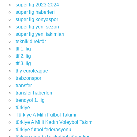
süper lig 2023-2024
süper lig haberleri
süper lig konyaspor
süper lig yeni sezon
süper lig yeni takımları
teknik direktör
tff 1. lig
tff 2. lig
tff 3. lig
thy euroleague
trabzonspor
transfer
transfer haberleri
trendyol 1. lig
türkiye
Türkiye A Milli Futbol Takımı
türkiye A Milli Kadın Voleybol Takımı
türkiye futbol federasyonu
türkiye sigorta basketbol süper ligi