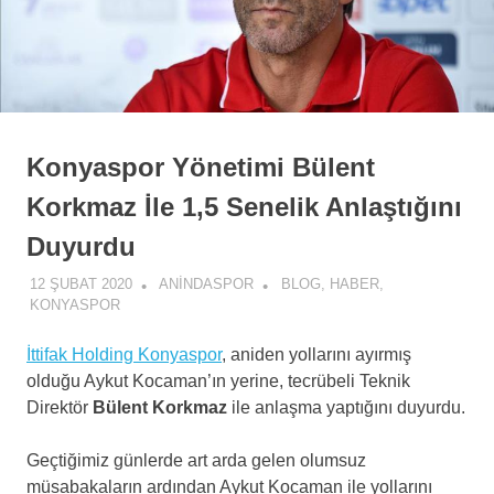
Konyaspor Yönetimi Bülent
Korkmaz İle 1,5 Senelik Anlaştığını
Duyurdu
12 ŞUBAT 2020
ANINDASPOR
BLOG
,
HABER
,
KONYASPOR
İttifak Holding Konyaspor
, aniden yollarını ayırmış
olduğu Aykut Kocaman’ın yerine, tecrübeli Teknik
Direktör
Bülent Korkmaz
ile anlaşma yaptığını duyurdu.
Geçtiğimiz günlerde art arda gelen olumsuz
müsabakaların ardından Aykut Kocaman ile yollarını