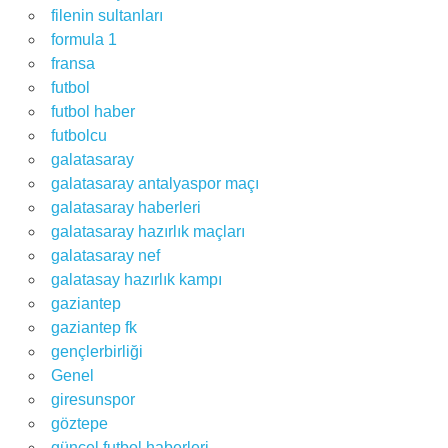
filenin sultanları
formula 1
fransa
futbol
futbol haber
futbolcu
galatasaray
galatasaray antalyaspor maçı
galatasaray haberleri
galatasaray hazırlık maçları
galatasaray nef
galatasay hazırlık kampı
gaziantep
gaziantep fk
gençlerbirliği
Genel
giresunspor
göztepe
güncel futbol haberleri