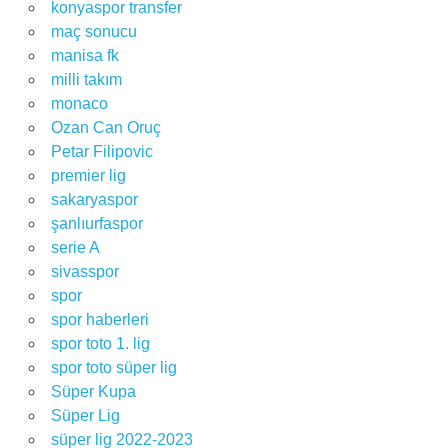
konyaspor transfer
maç sonucu
manisa fk
milli takım
monaco
Ozan Can Oruç
Petar Filipovic
premier lig
sakaryaspor
şanlıurfaspor
serie A
sivasspor
spor
spor haberleri
spor toto 1. lig
spor toto süper lig
Süper Kupa
Süper Lig
süper lig 2022-2023