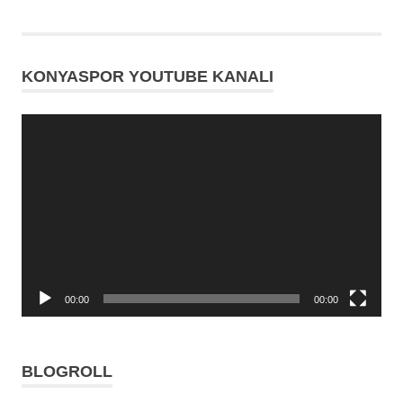
Konyaspor
KONYASPOR YOUTUBE KANALI
Video
oynatıcı
00:00
00:00
BLOGROLL