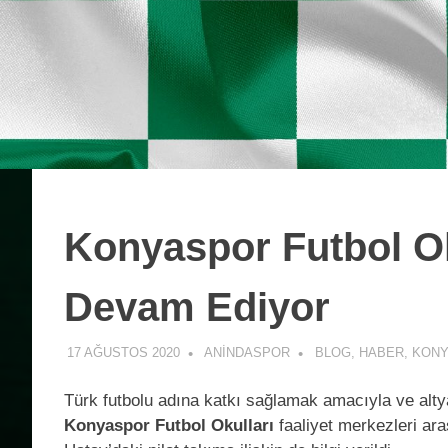
Konyaspor Futbol O
Devam Ediyor
17 AĞUSTOS 2020
ANINDASPOR
BLOG
,
HABER
,
KON
Türk futbolu adına katkı sağlamak amacıyla ve alty
Konyaspor Futbol Okulları
faaliyet merkezleri ara