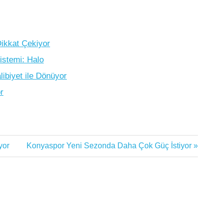
ikkat Çekiyor
istemi: Halo
biyet ile Dönüyor
r
Next
yor
Konyaspor Yeni Sezonda Daha Çok Güç İstiyor
Post: