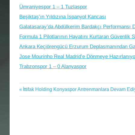
Ümraniyespor 1 – 1 Tuzlaspor
Beşiktaş’ın Yıldızına İspanyol Kancası
Galatasaray’da Abdülkerim Bardakçı Performansı D
Formula 1 Pilotlarının Hayatını Kurtaran Güvenlik S
Ankara Keçiörengücü Erzurum Deplasmanından Gali
Jose Mourinho Real Madrid’e Dönmeye Hazırlanıyo
Trabzonspor 1 – 0 Alanyaspor
Altyapı
Previous
İttifak Holding Konyaspor Antrenmanlara Devam Edi
Yazı
Hatay
Post:
gezinmesi
Konyaspor
Futbol
Akademisi
Türk
Futbolu