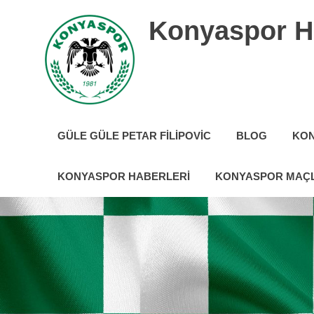
İçeriğe
Konyaspor H
geç
Konyaspor
hakkında
GÜLE GÜLE PETAR FILIPOVIC
BLOG
KON
tüm
güncel
haberler
KONYASPOR HABERLERI
KONYASPOR MAÇL