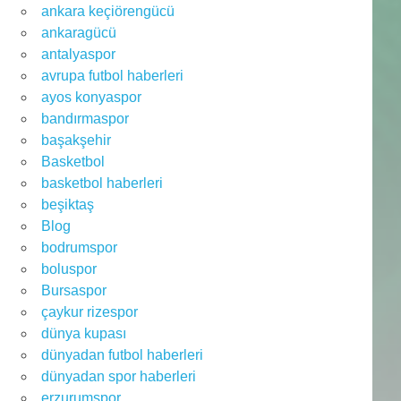
ankara keçiörengücü
ankaragücü
antalyaspor
avrupa futbol haberleri
ayos konyaspor
bandırmaspor
başakşehir
Basketbol
basketbol haberleri
beşiktaş
Blog
bodrumspor
boluspor
Bursaspor
çaykur rizespor
dünya kupası
dünyadan futbol haberleri
dünyadan spor haberleri
erzurumspor