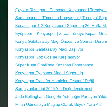
Çaykur Rizespor – Tümosan Konyaspor | Trendyol S
Samsunspor – Tümosan Konyaspor | Trendyol Süper
Kocaelispor 1-2 Konyaspor | Süper Lig 26. Hafta Ma
Eyüpspor – Konyaspor | Ziraat Türkiye Kupası Gru
Konya Galatasaray Maçı Öncesi ve Sonrası Durum
Konyaspor Galatasaray Maçı Başlıyor
Konyaspor Göz Göz İle Karşılaşıyor
Süper Kupa Finali’nde Kazanan Fenerbahçe
Konyaspor Eyüpspor Maçı | Süper Lig
Konyaspor Transfer Hamleleri Tesadüf Değil
Şampiyonlar Ligi 2025 Yılı Değerlendirmesi
Jude Bellingham Genç Bir Yeteneğin Parlayan Yıldı
Milan Udinese’ye Mağlup Olarak Büyük Yara Aldı