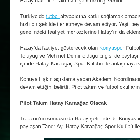
Hatay’daki pilot takıma ilişkin de bilgi verildi.
Türkiye’de
futbol
altyapısına katkı sağlamak amacı
hızlı bir şekilde ilerletmeye devam ediyor. Yeşil be
genelindeki faaliyet merkezlerine Hatay’ın da eklend
Hatay’da faaliyet gösterecek olan
Konyaspor
Futbol
Toluyuğ ve Mehmet Demir olduğu bilgisi de paylaşıl
içinde Hatay Karaağaç Spor Kulübü ile anlaşmaya var
Konuya ilişkin açıklama yapan Akademi Koordinatör
devam ettiğini belirtti. Pilot takım ve futbol okullar
Pilot Takım Hatay Karaağaç Olacak
Trabzon’un sonrasında Hatay şehrinde de Konyaspor
paylaşan Taner Ay, Hatay Karaağaç Spor Kulübü ile de