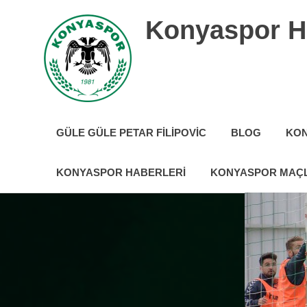
İçeriğe
Konyaspor H
geç
Konyaspor
hakkında
GÜLE GÜLE PETAR FILIPOVIC
BLOG
KON
tüm
güncel
haberler
KONYASPOR HABERLERI
KONYASPOR MAÇL