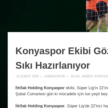
Konyaspor Ekibi Gö
Sıkı Hazırlanıyor
14 ŞUBAT 2020
ANINDASPOR
BLOG
,
HABER
,
KONYAS
İttifak Holding Konyaspor
ekibi, Süper Lig’in 22’i
Şubat Cumartesi gün ki mücadele için ise yeşil bey
İttifak Holding Konyaspor
, Süper Lig’de 22’inci h