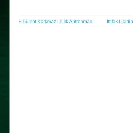
Bülent
Previous
Next
Bülent Korkmaz İle İlk Antrenman
İttifak Hol
Yazı
Korkmaz
Post:
Post:
İttifak
gezinmesi
Holding
Konyaspor