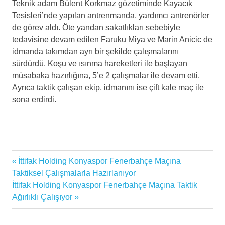
Teknik adam Bülent Korkmaz gözetiminde Kayacık
Tesisleri’nde yapılan antrenmanda, yardımcı antrenörler
de görev aldı. Öte yandan sakatlıkları sebebiyle
tedavisine devam edilen Faruku Miya ve Marin Anicic de
idmanda takımdan ayrı bir şekilde çalışmalarını
sürdürdü. Koşu ve ısınma hareketleri ile başlayan
müsabaka hazırlığına, 5’e 2 çalışmalar ile devam etti.
Ayrıca taktik çalışan ekip, idmanını ise çift kale maç ile
sona erdirdi.
Antrenman
Previous
İttifak Holding Konyaspor Fenerbahçe Maçına
Yazı
Bülent
Post:
Taktiksel Çalışmalarla Hazırlanıyor
Korkmaz
gezinmesi
Next
İttifak Holding Konyaspor Fenerbahçe Maçına Taktik
Post:
Ağırlıklı Çalışıyor
Fenerbahçe
Maçı
İttifak