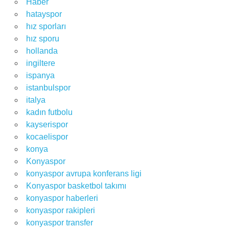
Haber
hatayspor
hız sporları
hız sporu
hollanda
ingiltere
ispanya
istanbulspor
italya
kadın futbolu
kayserispor
kocaelispor
konya
Konyaspor
konyaspor avrupa konferans ligi
Konyaspor basketbol takımı
konyaspor haberleri
konyaspor rakipleri
konyaspor transfer