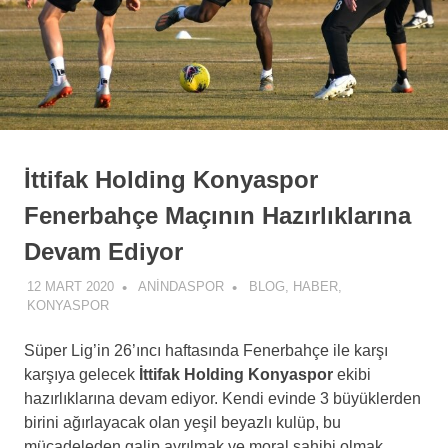
İttifak Holding Konyaspor
Fenerbahçe Maçının Hazırlıklarına
Devam Ediyor
12 MART 2020
ANINDASPOR
BLOG
,
HABER
,
KONYASPOR
Süper Lig’in 26’ıncı haftasında Fenerbahçe ile karşı
karşıya gelecek
İttifak Holding Konyaspor
ekibi
hazırlıklarına devam ediyor. Kendi evinde 3 büyüklerden
birini ağırlayacak olan yeşil beyazlı kulüp, bu
mücadeleden galip ayrılmak ve moral sahibi olmak