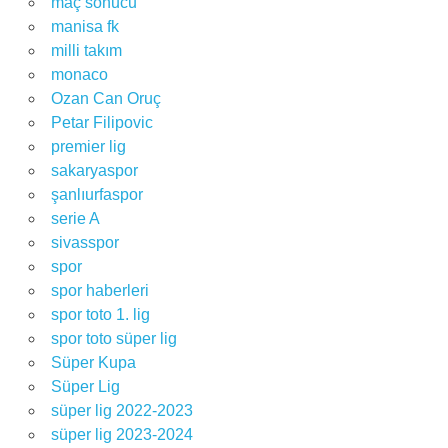
maç sonucu
manisa fk
milli takım
monaco
Ozan Can Oruç
Petar Filipovic
premier lig
sakaryaspor
şanlıurfaspor
serie A
sivasspor
spor
spor haberleri
spor toto 1. lig
spor toto süper lig
Süper Kupa
Süper Lig
süper lig 2022-2023
süper lig 2023-2024