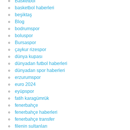
Basketbol
basketbol haberleri
beşiktaş
Blog
bodrumspor
boluspor
Bursaspor
çaykur rizespor
dünya kupası
dünyadan futbol haberleri
dünyadan spor haberleri
erzurumspor
euro 2024
eyüpspor
fatih karagümrük
fenerbahçe
fenerbahçe haberleri
fenerbahçe transfer
filenin sultanları