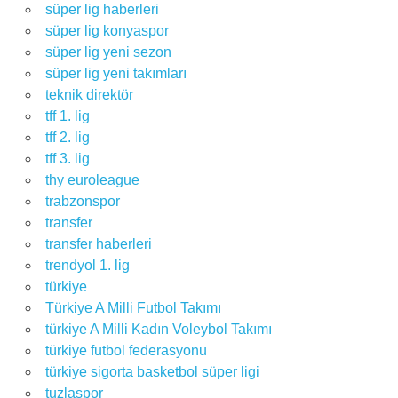
süper lig haberleri
süper lig konyaspor
süper lig yeni sezon
süper lig yeni takımları
teknik direktör
tff 1. lig
tff 2. lig
tff 3. lig
thy euroleague
trabzonspor
transfer
transfer haberleri
trendyol 1. lig
türkiye
Türkiye A Milli Futbol Takımı
türkiye A Milli Kadın Voleybol Takımı
türkiye futbol federasyonu
türkiye sigorta basketbol süper ligi
tuzlaspor