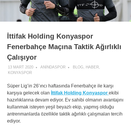
İttifak Holding Konyaspor
Fenerbahçe Maçına Taktik Ağırlıklı
Çalışıyor
13 MART 2020
ANINDASPOR
BLOG
,
HABER
,
KONYASPOR
Süper Lig’in 26’ıncı haftasında Fenerbahçe ile karşı
karşıya gelecek olan
İttifak Holding Konyaspor
ekibi
hazırlıklarına devam ediyor. Ev sahibi olmanın avantajını
kullanmak isteyen yeşil beyazlı ekip, yapmış olduğu
antrenmanlarda özellikle taktik ağırlıklı çalışmaları tercih
ediyor.