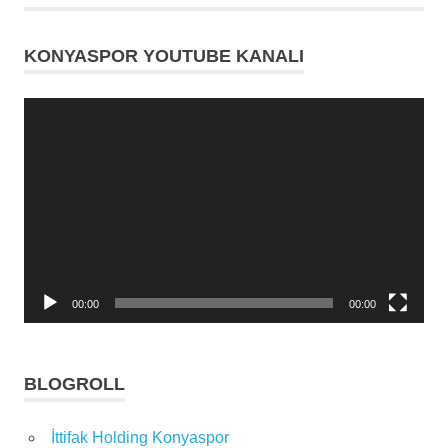
Holding
Konyaspor
KONYASPOR YOUTUBE KANALI
Video
oynatıcı
00:00
00:00
BLOGROLL
İttifak Holding Konyaspor