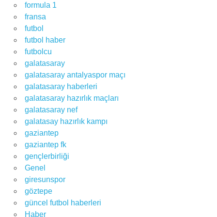
formula 1
fransa
futbol
futbol haber
futbolcu
galatasaray
galatasaray antalyaspor maçı
galatasaray haberleri
galatasaray hazırlık maçları
galatasaray nef
galatasay hazırlık kampı
gaziantep
gaziantep fk
gençlerbirliği
Genel
giresunspor
göztepe
güncel futbol haberleri
Haber