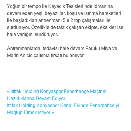
Yoğun bir tempo ile Kayacık Tesisleri’nde idmanına
devam eden yeşil beyazlılar, koşu ve ısınma hareketleri
ile başladıkları antrenmanı 5’e 2 top çalışmaları ile
sürdürüyor. Özellikle de taktik çalışan ekipte, eksikler ise
hala varlığını sürdürüyor.
Antrenmanlarda, tedavisi hale devam Faruku Miya ve
Marin Anicic çalışma fırsatı bulamıyor.
Antrenman
Previous
İttifak Holding Konyaspor Fenerbahçe Maçının
Yazı
Bülent
Post:
Hazırlıklarına Devam Ediyor
Korkmaz
gezinmesi
Next
İttifak Holding Konyaspor Kendi Evinde Fenerbahçe’yi
Post:
Mağlup Etmek İstiyor
Fenerbahçe
Maçı
İttifak