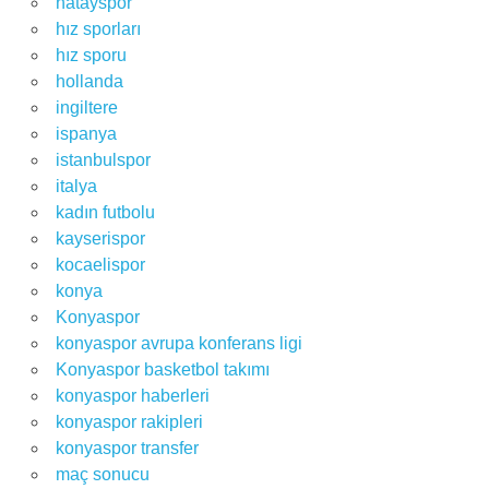
hatayspor
hız sporları
hız sporu
hollanda
ingiltere
ispanya
istanbulspor
italya
kadın futbolu
kayserispor
kocaelispor
konya
Konyaspor
konyaspor avrupa konferans ligi
Konyaspor basketbol takımı
konyaspor haberleri
konyaspor rakipleri
konyaspor transfer
maç sonucu