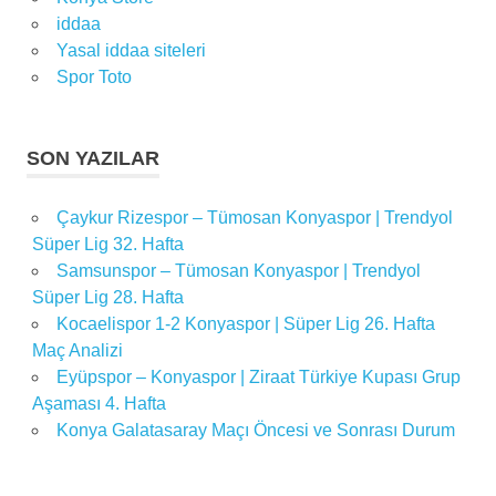
maç
iddaa
sonucu
Yasal iddaa siteleri
savunma
Spor Toto
savunma
hattı
SON YAZILAR
spor
spor
haberleri
Çaykur Rizespor – Tümosan Konyaspor | Trendyol
Süper Lig 32. Hafta
spor
Samsunspor – Tümosan Konyaspor | Trendyol
toto
süper
Süper Lig 28. Hafta
lig
Kocaelispor 1-2 Konyaspor | Süper Lig 26. Hafta
Maç Analizi
Süper
Lig
Eyüpspor – Konyaspor | Ziraat Türkiye Kupası Grup
Aşaması 4. Hafta
süper
Konya Galatasaray Maçı Öncesi ve Sonrası Durum
lig
2022-
2023