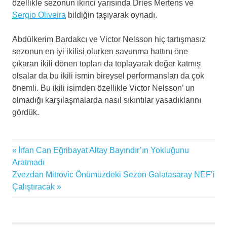
özellikle sezonun ikinci yarısında Dries Mertens ve
Sergio Oliveira
bildiğin taşıyarak oynadı.
Abdülkerim Bardakcı ve Victor Nelsson hiç tartışmasız
sezonun en iyi ikilisi olurken savunma hattını öne
çıkaran ikili dönen topları da toplayarak değer katmış
olsalar da bu ikili ismin bireysel performansları da çok
önemli. Bu ikili isimden özellikle Victor Nelsson’ un
olmadığı karşılaşmalarda nasıl sıkıntılar yasadıklarını
gördük.
abdülkerim
Previous
İrfan Can Eğribayat Altay Bayındır’ın Yokluğunu
Yazı
bardakçı
Post:
Aratmadı
en
gezinmesi
Next
Zvezdan Mitrovic Önümüzdeki Sezon Galatasaray NEF’i
güncel
Post:
Çalıştıracak
futbol
haberleri
Futbol