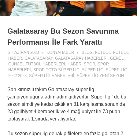
Galatasaray Bu Sezon Savunma
Performansı İle Fark Yarattı
2 HAZIRAN 2023
KONYAHABER
BLOG
,
FUTBOL
,
FUTBOL
HABER
,
GALATASARAY
,
GALATASARAY HABERLERI
,
GENEL
,
GÜNCEL FUTBOL HABERLERI
,
HABER
,
SPOR
,
SPOR
HABERLERI
,
SPOR TOTO SÜPER LIG
,
SÜPER LIG
,
SÜPER LIG
2022-2023
,
SÜPER LIG HABERLERI
,
SÜPER LIG YENI SEZON
Sarı kırmızılı takım Galatasaray süper lig
şampiyonluğuna adım adım gidiyorlar. Süper lig ‘ de bu
sezon simdi ye kadar çıktıkları 31 karşılaşma sonun da
23 galibiyet 4 beraberlik ve 4 mağlubiyet ile 73 puan
toplayarak 1.sırada yer alıyorlar.
Bu sezon süper lig de rakip filelere en fazla gol atan 2.