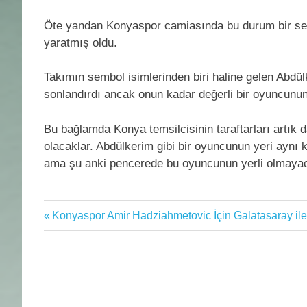
Öte yandan Konyaspor camiasında bu durum bir sev
yaratmış oldu.
Takımın sembol isimlerinden biri haline gelen Abdü
sonlandırdı ancak onun kadar değerli bir oyuncunun a
Bu bağlamda Konya temsilcisinin taraftarları artık 
olacaklar. Abdülkerim gibi bir oyuncunun yeri aynı k
ama şu anki pencerede bu oyuncunun yerli olmayaca
abdülkerim
Previous
Konyaspor Amir Hadziahmetovic İçin Galatasaray il
Yazı
bardakçı
Post:
Futbol
gezinmesi
futbol
haberi
futbolcu