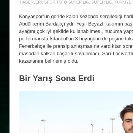
HABERLERI
,
SPOR TOTO SÜPER LIG
,
SÜPER LIG
,
TÜRKIYE
Konyaspor’un geride kalan sezonda sergilediği hari
Abdülkerim Bardakçı’ydı. Yeşil Beyazlı takımın başa
ayağını çok iyi şekilde kullanabilmesi, hücuma yapt
performansla İstanbul’un 3 büyüğünü de peşine taka
Fenerbahçe ile prensip anlaşmasına vardıktan sonra
masadan kalkan başarılı savunmacı, Sarı Lacivertli
kazananını belirlemiş oldu.
Bir Yarış Sona Erdi