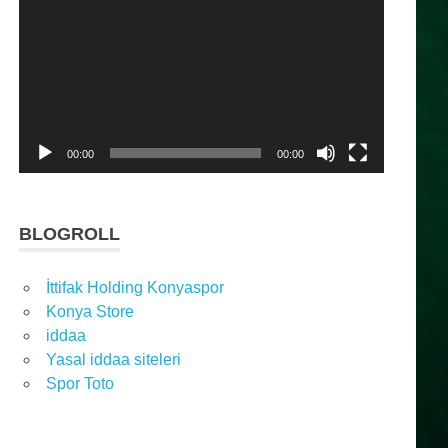
oynatıcı
00:00
00:00
BLOGROLL
İttifak Holding Konyaspor
Konya Store
iddaa
Yasal iddaa siteleri
Spor Toto