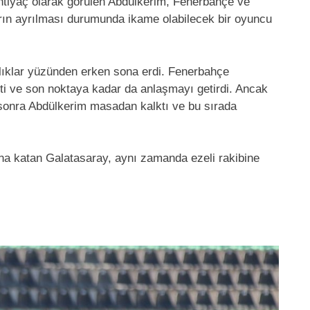
htiyaç olarak görülen Abdülkerim, Fenerbahçe ve
arın ayrılması durumunda ikame olabilecek bir oyuncu
zlıklar yüzünden erken sona erdi. Fenerbahçe
tti ve son noktaya kadar da anlaşmayı getirdi. Ancak
sonra Abdülkerim masadan kalktı ve bu sırada
a katan Galatasaray, aynı zamanda ezeli rakibine