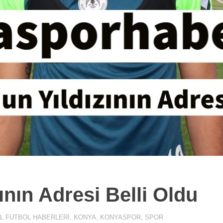
nın Adresi Belli Oldu
L FUTBOL HABERLERI
,
KONYA
,
KONYASPOR
,
SPOR