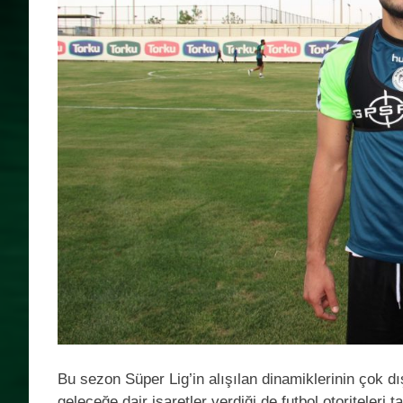
Bu sezon Süper Lig’in alışılan dinamiklerinin çok d
geleceğe dair işaretler verdiği de futbol otoriteleri