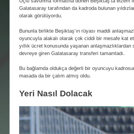
Üçlü savunma formatına dönen Beşiktaş’ta elzem i
Galatasaray tarafından da kadroda bulunan yıldızl
olarak görülüyordu.
Bununla birlikte Beşiktaş’ın rüyası maddi anlaşma
oyuncuyla alakalı olarak çok ciddi bir mesafe kat e
yıllık ücret konusunda yaşanan anlaşmazlıklardan 
devreye giren Galatasaray transferi tamamladı.
Bu bağlamda oldukça değerli bir oyuncuyu kadrosun
masada da bir çalım atmış oldu.
Yeri Nasıl Dolacak