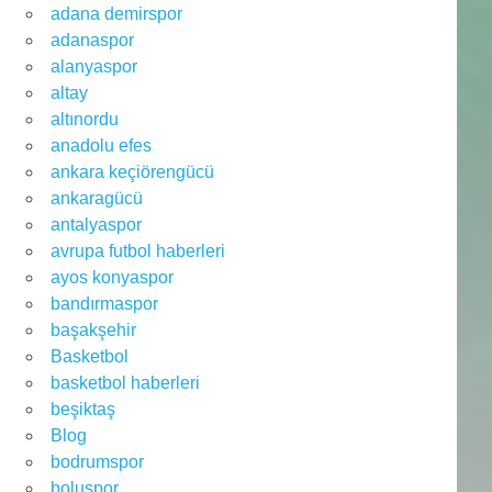
adana demirspor
adanaspor
alanyaspor
altay
altınordu
anadolu efes
ankara keçiörengücü
ankaragücü
antalyaspor
avrupa futbol haberleri
ayos konyaspor
bandırmaspor
başakşehir
Basketbol
basketbol haberleri
beşiktaş
Blog
bodrumspor
boluspor