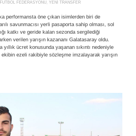
 FUTBOL FEDERASYONU
,
YENI TRANSFER
ka performansta öne çıkan isimlerden biri de
rılı savunmacısı yerli pasaporta sahip olması, sol
ığı katkı ve geride kalan sezonda sergilediği
rken verilen yarışın kazananı Galatasaray oldu.
 yıllık ücret konusunda yaşanan sıkıntı nedeniyle
 ekibin ezeli rakibiyle sözleşme imzalayarak yarışın