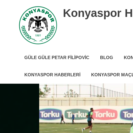
İçeriğe
Konyaspor H
geç
Konyaspor
hakkında
GÜLE GÜLE PETAR FILIPOVIC
BLOG
KON
tüm
güncel
haberler
KONYASPOR HABERLERI
KONYASPOR MAÇL