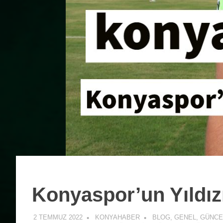
Konyaspor’un Yıldızı
2 TEMMUZ 2022
KONYAHABER
BLOG
,
GENEL
,
GÜNCE