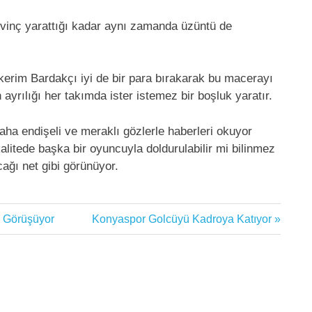
inç yarattığı kadar aynı zamanda üzüntü de
lkerim Bardakçı iyi de bir para bırakarak bu macerayı
yrılığı her takımda ister istemez bir boşluk yaratır.
daha endişeli ve meraklı gözlerle haberleri okuyor
alitede başka bir oyuncuyla doldurulabilir mi bilinmez
ğı net gibi görünüyor.
Next
e Görüşüyor
Konyaspor Golcüyü Kadroya Katıyor
Post: