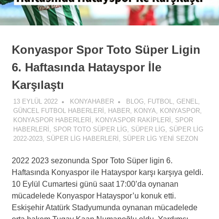
Konyaspor Spor Toto Süper Ligin
6. Haftasında Hatayspor İle
Karşılaştı
13 EYLÜL 2022
KONYAHABER
BLOG
,
FUTBOL
,
GENEL
,
GÜNCEL FUTBOL HABERLERI
,
HABER
,
KONYA
,
KONYASPOR
,
KONYASPOR HABERLERI
,
KONYASPOR RAKIPLERI
,
SPOR
HABERLERI
,
SPOR TOTO SÜPER LIG
,
SÜPER LIG
,
SÜPER LIG
2022-2023
,
SÜPER LIG HABERLERI
,
SÜPER LIG YENI SEZON
2022 2023 sezonunda Spor Toto Süper ligin 6.
Haftasında Konyaspor ile Hatayspor karşı karşıya geldi.
10 Eylül Cumartesi günü saat 17:00’da oynanan
mücadelede Konyaspor Hatayspor’u konuk etti.
Eskişehir Atatürk Stadyumunda oynanan mücadelede