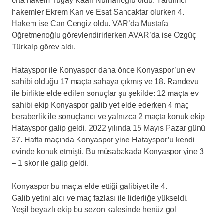
orta hakem Tugay Kaan Numanoğlu oldu. Yardımcı
hakemler Ekrem Kan ve Esat Sancaktar olurken 4.
Hakem ise Can Cengiz oldu. VAR’da Mustafa
Öğretmenoğlu görevlendirirlerken AVAR’da ise Özgüç
Türkalp görev aldı.
Hatayspor ile Konyaspor daha önce Konyaspor’un ev
sahibi olduğu 17 maçta sahaya çıkmış ve 18. Randevu
ile birlikte elde edilen sonuçlar şu şekilde: 12 maçta ev
sahibi ekip Konyaspor galibiyet elde ederken 4 maç
beraberlik ile sonuçlandı ve yalnızca 2 maçta konuk ekip
Hatayspor galip geldi. 2022 yılında 15 Mayıs Pazar günü
37. Hafta maçında Konyaspor yine Hatayspor’u kendi
evinde konuk etmişti. Bu müsabakada Konyaspor yine 3
– 1 skor ile galip geldi.
Konyaspor bu maçta elde ettiği galibiyet ile 4.
Galibiyetini aldı ve maç fazlası ile liderliğe yükseldi.
Yeşil beyazlı ekip bu sezon kalesinde henüz gol