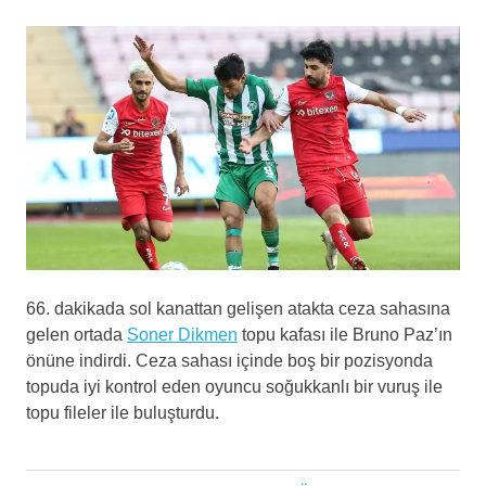
66. dakikada sol kanattan gelişen atakta ceza sahasına
gelen ortada
Soner Dikmen
topu kafası ile Bruno Paz’ın
önüne indirdi. Ceza sahası içinde boş bir pozisyonda
topuda iyi kontrol eden oyuncu soğukkanlı bir vuruş ile
topu fileler ile buluşturdu.
Futbol