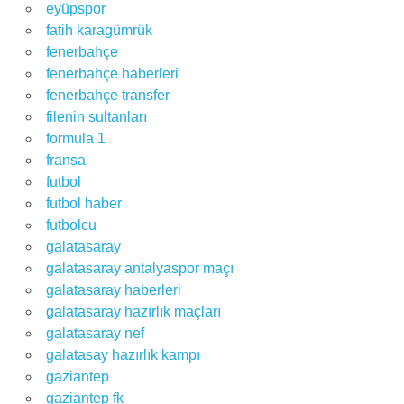
eyüpspor
fatih karagümrük
fenerbahçe
fenerbahçe haberleri
fenerbahçe transfer
filenin sultanları
formula 1
fransa
futbol
futbol haber
futbolcu
galatasaray
galatasaray antalyaspor maçı
galatasaray haberleri
galatasaray hazırlık maçları
galatasaray nef
galatasay hazırlık kampı
gaziantep
gaziantep fk