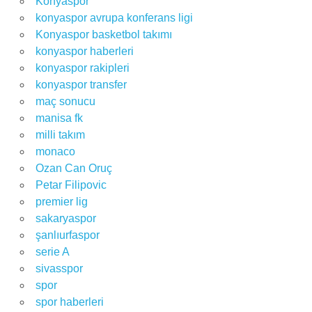
Konyaspor
konyaspor avrupa konferans ligi
Konyaspor basketbol takımı
konyaspor haberleri
konyaspor rakipleri
konyaspor transfer
maç sonucu
manisa fk
milli takım
monaco
Ozan Can Oruç
Petar Filipovic
premier lig
sakaryaspor
şanlıurfaspor
serie A
sivasspor
spor
spor haberleri