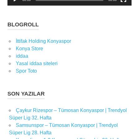
sonucu
Süper
Lig
BLOGROLL
İttifak Holding Konyaspor
Konya Store
iddaa
Yasal iddaa siteleri
Spor Toto
SON YAZILAR
Çaykur Rizespor – Tümosan Konyaspor | Trendyol
Süper Lig 32. Hafta
Samsunspor – Tümosan Konyaspor | Trendyol
Süper Lig 28. Hafta