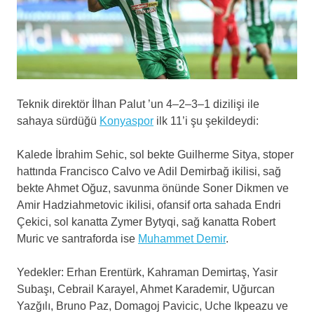
Teknik direktör İlhan Palut ’un 4–2–3–1 dizilişi ile
sahaya sürdüğü
Konyaspor
ilk 11’i şu şekildeydi:
Kalede İbrahim Sehic, sol bekte Guilherme Sitya, stoper
hattında Francisco Calvo ve Adil Demirbağ ikilisi, sağ
bekte Ahmet Oğuz, savunma önünde Soner Dikmen ve
Amir Hadziahmetovic ikilisi, ofansif orta sahada Endri
Çekici, sol kanatta Zymer Bytyqi, sağ kanatta Robert
Muric ve santraforda ise
Muhammet Demir
.
Yedekler: Erhan Erentürk, Kahraman Demirtaş, Yasir
Subaşı, Cebrail Karayel, Ahmet Karademir, Uğurcan
Yazğılı, Bruno Paz, Domagoj Pavicic, Uche Ikpeazu ve