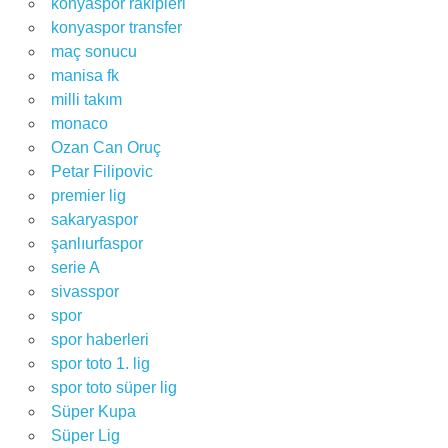
konyaspor rakipleri
konyaspor transfer
maç sonucu
manisa fk
milli takım
monaco
Ozan Can Oruç
Petar Filipovic
premier lig
sakaryaspor
şanlıurfaspor
serie A
sivasspor
spor
spor haberleri
spor toto 1. lig
spor toto süper lig
Süper Kupa
Süper Lig