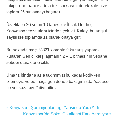
rakip Fenerbahçe adeta bizi sürklase ederek kalemize
toplam 26 şut atmayı başardı.
Üstelik bu 26 şutun 13 tanesi de İttifak Holding
Konyaspor ceza alanı içinden çekildi. Kaleyi bulan şut
sayısı ise toplamda 11 olarak ortaya çıktı.
Bu noktada maçı %82’lik oranla 9 kurtarış yaparak
kurtaran Sehic, karşılaşmanın 2 – 1 bitmesinin yegane
sebebi olarak öne çıktı.
Umarız bir daha asla takımımızı bu kadar kötüyken
izlemeyiz ve bu maça geri dönüp baktığımızda “sadece
bir yol kazasıydı” diyebiliriz.
Fenerbahçe
Previous
Konyaspor Şampiyonlar Ligi Yarışında Yara Aldı
Yazı
ilhan
Post:
Next
Konyaspor’da Sokol Cikalleshi Fark Yaratıyor