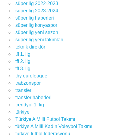
süper lig 2022-2023
süper lig 2023-2024
süper lig haberleri
süper lig konyaspor
süper lig yeni sezon
süper lig yeni takımları
teknik direktör
tff 1. lig
tff 2. lig
tff 3. lig
thy euroleague
trabzonspor
transfer
transfer haberleri
trendyol 1. lig
türkiye
Türkiye A Milli Futbol Takımı
türkiye A Milli Kadın Voleybol Takımı
türkiye futbol federasyonu