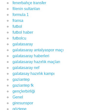
fenerbahçe transfer
filenin sultanları
formula 1
fransa
futbol
futbol haber
futbolcu
galatasaray
galatasaray antalyaspor maçı
galatasaray haberleri
galatasaray hazırlık maçları
galatasaray nef
galatasay hazırlık kampı
gaziantep
gaziantep fk
gençlerbirliği
Genel
giresunspor
göztepe