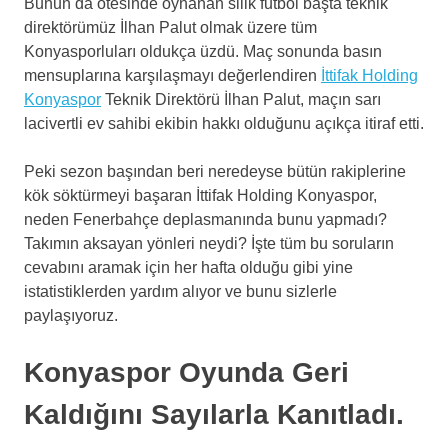
Bunun da ötesinde oynanan silik futbol başta teknik
direktörümüz İlhan Palut olmak üzere tüm
Konyasporluları oldukça üzdü. Maç sonunda basın
mensuplarına karşılaşmayı değerlendiren
İttifak Holding
Konyaspor
Teknik Direktörü İlhan Palut, maçın sarı
lacivertli ev sahibi ekibin hakkı olduğunu açıkça itiraf etti.
Peki sezon başından beri neredeyse bütün rakiplerine
kök söktürmeyi başaran İttifak Holding Konyaspor,
neden Fenerbahçe deplasmanında bunu yapmadı?
Takımın aksayan yönleri neydi? İşte tüm bu soruların
cevabını aramak için her hafta olduğu gibi yine
istatistiklerden yardım alıyor ve bunu sizlerle
paylaşıyoruz.
Konyaspor Oyunda Geri
Kaldığını Sayılarla Kanıtladı.