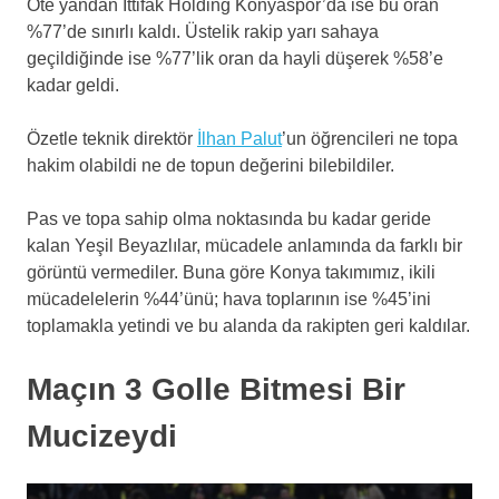
Öte yandan İttifak Holding Konyaspor’da ise bu oran
%77’de sınırlı kaldı. Üstelik rakip yarı sahaya
geçildiğinde ise %77’lik oran da hayli düşerek %58’e
kadar geldi.
Özetle teknik direktör
İlhan Palut
’un öğrencileri ne topa
hakim olabildi ne de topun değerini bilebildiler.
Pas ve topa sahip olma noktasında bu kadar geride
kalan Yeşil Beyazlılar, mücadele anlamında da farklı bir
görüntü vermediler. Buna göre Konya takımımız, ikili
mücadelelerin %44’ünü; hava toplarının ise %45’ini
toplamakla yetindi ve bu alanda da rakipten geri kaldılar.
Maçın 3 Golle Bitmesi Bir
Mucizeydi