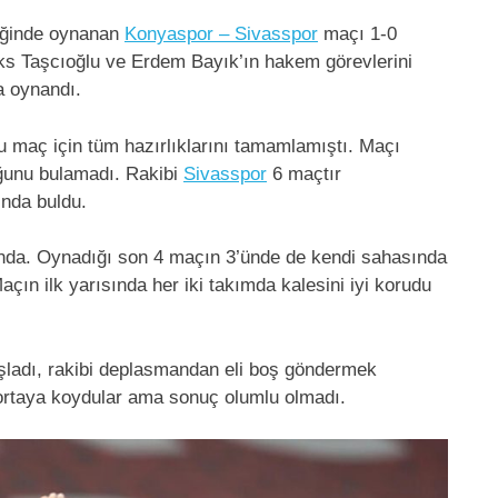
liğinde oynanan
Konyaspor – Sivasspor
maçı 1-0
leks Taşcıoğlu ve Erdem Bayık’ın hakem görevlerini
 oynandı.
 maç için tüm hazırlıklarını tamamlamıştı. Maçı
ğunu bulamadı. Rakibi
Sivasspor
6 maçtır
nda buldu.
unda. Oynadığı son 4 maçın 3’ünde de kendi sahasında
açın ilk yarısında her iki takımda kalesini iyi korudu
aşladı, rakibi deplasmandan eli boş göndermek
 ortaya koydular ama sonuç olumlu olmadı.