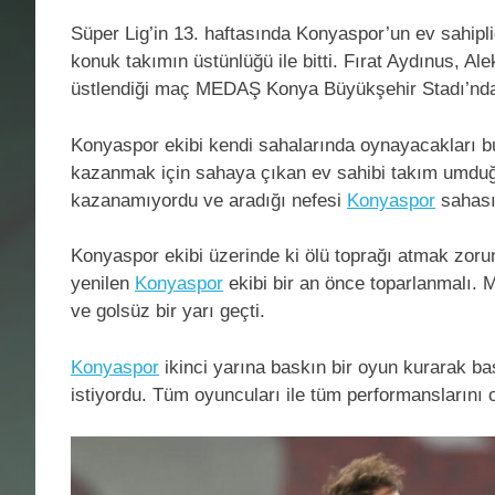
Süper Lig’in 13. haftasında Konyaspor’un ev sahip
konuk takımın üstünlüğü ile bitti. Fırat Aydınus, A
üstlendiği maç MEDAŞ Konya Büyükşehir Stadı’nda
Konyaspor ekibi kendi sahalarında oynayacakları bu
kazanmak için sahaya çıkan ev sahibi takım umdu
kazanamıyordu ve aradığı nefesi
Konyaspor
sahası
Konyaspor ekibi üzerinde ki ölü toprağı atmak zor
yenilen
Konyaspor
ekibi bir an önce toparlanmalı. M
ve golsüz bir yarı geçti.
Konyaspor
ikinci yarına baskın bir oyun kurarak b
istiyordu. Tüm oyuncuları ile tüm performanslarını