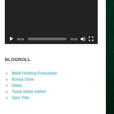
oynatıcı
00:00
00:00
BLOGROLL
İttifak Holding Konyaspor
Konya Store
iddaa
Yasal iddaa siteleri
Spor Toto