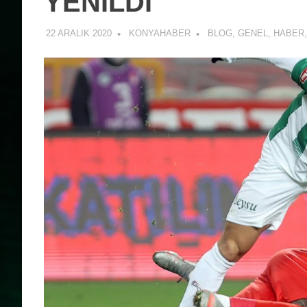
YENİLDİ
22 ARALIK 2020
KONYAHABER
BLOG
,
GENEL
,
HABER