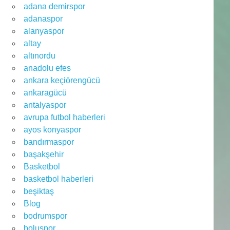
adana demirspor
adanaspor
alanyaspor
altay
altınordu
anadolu efes
ankara keçiörengücü
ankaragücü
antalyaspor
avrupa futbol haberleri
ayos konyaspor
bandırmaspor
başakşehir
Basketbol
basketbol haberleri
beşiktaş
Blog
bodrumspor
boluspor