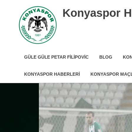
İçeriğe
Konyaspor H
geç
Konyaspor
hakkında
GÜLE GÜLE PETAR FILIPOVIC
BLOG
KON
tüm
güncel
haberler
KONYASPOR HABERLERI
KONYASPOR MAÇL