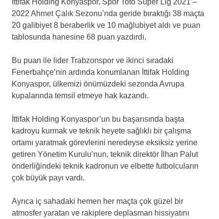
İttifak Holding Konyaspor, Spor Toto Süper Lig 2021 –
2022 Ahmet Çalık Sezonu’nda geride bıraktığı 38 maçta
20 galibiyet 8 beraberlik ve 10 mağlubiyet aldı ve puan
tablosunda hanesine 68 puan yazdırdı.
Bu puan ile lider Trabzonspor ve ikinci sıradaki
Fenerbahçe’nin ardında konumlanan İttifak Holding
Konyaspor, ülkemizi önümüzdeki sezonda Avrupa
kupalarında temsil etmeye hak kazandı.
İttifak Holding Konyaspor’un bu başarısında başta
kadroyu kurmak ve teknik heyete sağlıklı bir çalışma
ortamı yaratmak görevlerini neredeyse eksiksiz yerine
getiren Yönetim Kurulu’nun, teknik direktör İlhan Palut
önderliğindeki teknik kadronun ve elbette futbolcuların
çok büyük payı vardı.
Ayrıca iç sahadaki hemen her maçta çok güzel bir
atmosfer yaratan ve rakiplere deplasman hissiyatını