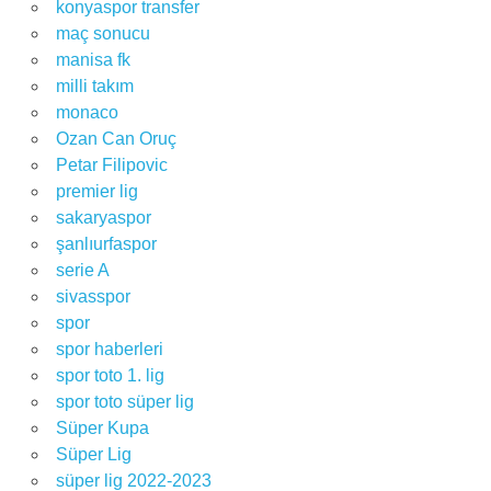
konyaspor transfer
maç sonucu
manisa fk
milli takım
monaco
Ozan Can Oruç
Petar Filipovic
premier lig
sakaryaspor
şanlıurfaspor
serie A
sivasspor
spor
spor haberleri
spor toto 1. lig
spor toto süper lig
Süper Kupa
Süper Lig
süper lig 2022-2023