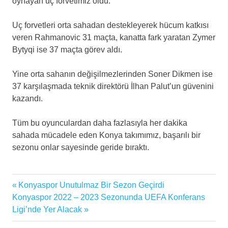
oynayan uç forvetimiz oldu.
Uç forvetleri orta sahadan destekleyerek hücum katkısı
veren Rahmanovic 31 maçta, kanatta fark yaratan Zymer
Bytyqi ise 37 maçta görev aldı.
Yine orta sahanın değişilmezlerinden Soner Dikmen ise
37 karşılaşmada teknik direktörü İlhan Palut’un güvenini
kazandı.
Tüm bu oyunculardan daha fazlasıyla her dakika
sahada mücadele eden Konya takımımız, başarılı bir
sezonu onlar sayesinde geride bıraktı.
abdülkerim
Previous
Konyaspor Unutulmaz Bir Sezon Geçirdi
Yazı
bardakçı
Next
Post:
Konyaspor 2022 – 2023 Sezonunda UEFA Konferans
İlhan
gezinmesi
Post:
Ligi’nde Yer Alacak
Palut