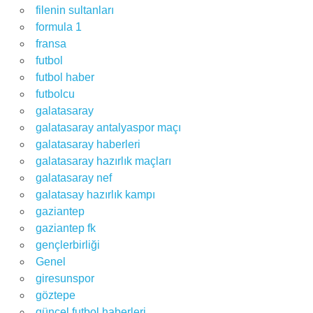
filenin sultanları
formula 1
fransa
futbol
futbol haber
futbolcu
galatasaray
galatasaray antalyaspor maçı
galatasaray haberleri
galatasaray hazırlık maçları
galatasaray nef
galatasay hazırlık kampı
gaziantep
gaziantep fk
gençlerbirliği
Genel
giresunspor
göztepe
güncel futbol haberleri