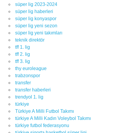
süper lig 2023-2024
süper lig haberleri
süper lig konyaspor
süper lig yeni sezon
süper lig yeni takımları
teknik direktör
tff 1. lig
tff 2. lig
tff 3. lig
thy euroleague
trabzonspor
transfer
transfer haberleri
trendyol 1. lig
türkiye
Türkiye A Milli Futbol Takımı
türkiye A Milli Kadın Voleybol Takımı
türkiye futbol federasyonu
türkiye sigorta basketbol süper ligi