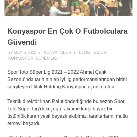
Konyaspor En Çok O Futbolculara
Güvendi
27 MAYIS 2022
KONYAHABER
BLOG
,
HABER
,
KONYASPOR
,
SÜPER LIG
Spor Toto Süper Lig 2021 – 2022 Ahmet Çalık
Sezonu’nda tarihinin en iyi lig performanslarından birini
sergileyen İttifak Holding Konyaspor, üçüncü oldu.
Teknik direktör İlhan Palut önderliğinde bu sezon Spor
Toto Süper Lig’deki çoğu rakibine karşı büyük bir
üstünlük kuran yeşil beyazlı ekibimiz, taraftarlarını mutlu
etmeyi başardı.