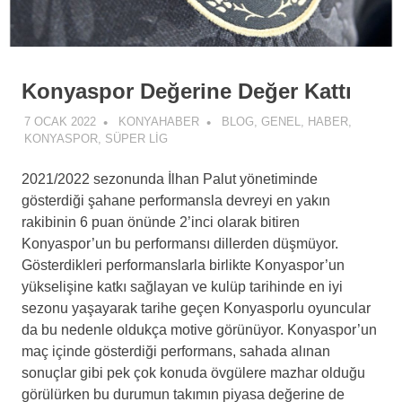
Konyaspor Değerine Değer Kattı
7 OCAK 2022
KONYAHABER
BLOG
,
GENEL
,
HABER
,
KONYASPOR
,
SÜPER LIG
2021/2022 sezonunda İlhan Palut yönetiminde
gösterdiği şahane performansla devreyi en yakın
rakibinin 6 puan önünde 2’inci olarak bitiren
Konyaspor’un bu performansı dillerden düşmüyor.
Gösterdikleri performanslarla birlikte Konyaspor’un
yükselişine katkı sağlayan ve kulüp tarihinde en iyi
sezonu yaşayarak tarihe geçen Konyasporlu oyuncular
da bu nedenle oldukça motive görünüyor. Konyaspor’un
maç içinde gösterdiği performans, sahada alınan
sonuçlar gibi pek çok konuda övgülere mazhar olduğu
görülürken bu durumun takımın piyasa değerine de