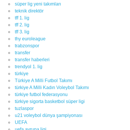
süper lig yeni takımları
teknik direktör
tff 1. lig
tff 2. lig
tff 3. lig
thy euroleague
trabzonspor
transfer
transfer haberleri
trendyol 1. lig
türkiye
Türkiye A Milli Futbol Takımı
türkiye A Milli Kadın Voleybol Takımı
türkiye futbol federasyonu
türkiye sigorta basketbol süper ligi
tuzlaspor
u21 voleybol dünya şampiyonası
UEFA
uefa avrupa ligi