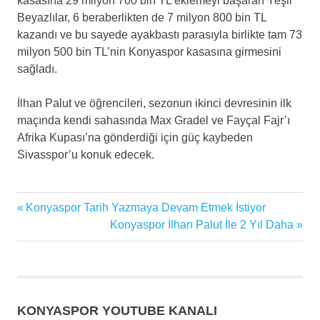
kasasına 29 milyon 700 bin TL eklemeyi başaran Yeşil
Beyazlılar, 6 beraberlikten de 7 milyon 800 bin TL
kazandı ve bu sayede ayakbastı parasıyla birlikte tam 73
milyon 500 bin TL’nin Konyaspor kasasına girmesini
sağladı.
İlhan Palut ve öğrencileri, sezonun ikinci devresinin ilk
maçında kendi sahasında Max Gradel ve Fayçal Fajr’ı
Afrika Kupası’na gönderdiği için güç kaybeden
Sivasspor’u konuk edecek.
futbol
Previous
Konyaspor Tarih Yazmaya Devam Etmek İstiyor
Yazı
haberi
Post:
Next
Konyaspor İlhan Palut İle 2 Yıl Daha
futbolcu
gezinmesi
Post:
ilhan
palut
İttifak
KONYASPOR YOUTUBE KANALI
Holding