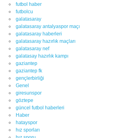
futbol haber
futbolcu
galatasaray
galatasaray antalyaspor maçı
galatasaray haberleri
galatasaray hazırlık maçları
galatasaray nef
galatasay hazırlık kampı
gaziantep
gaziantep fk
gençlerbirliği
Genel
giresunspor
göztepe
güncel futbol haberleri
Haber
hatayspor
hız sporları
hız sporu