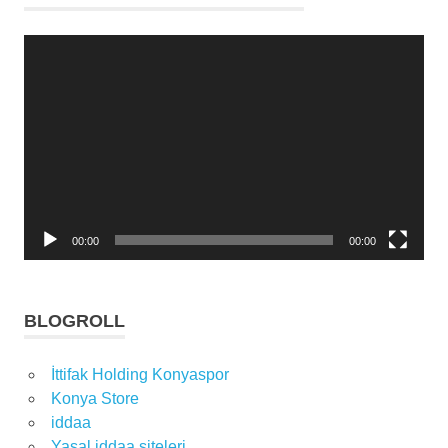
Video
oynatıcı
00:00
00:00
BLOGROLL
İttifak Holding Konyaspor
Konya Store
iddaa
Yasal iddaa siteleri