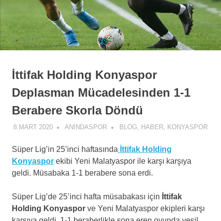
İttifak Holding Konyaspor
Deplasman Mücadelesinden 1-1
Berabere Skorla Döndü
8 MART 2020
ANINDASPOR
BLOG
,
HABER
,
KONYASPOR
Süper Lig’in 25’inci haftasında
İttifak Holding
Konyaspor
ekibi Yeni Malatyaspor ile karşı karşıya
geldi. Müsabaka 1-1 berabere sona erdi.
Süper Lig’de 25’inci hafta müsabakası için
İttifak
Holding Konyaspor
ve Yeni Malatyaspor ekipleri karşı
karşıya geldi. 1-1 beraberlikle sona eren oyunda yeşil