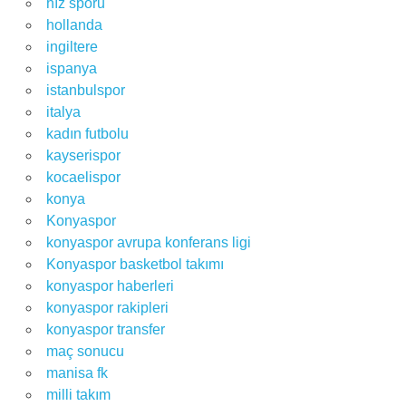
hız sporu
hollanda
ingiltere
ispanya
istanbulspor
italya
kadın futbolu
kayserispor
kocaelispor
konya
Konyaspor
konyaspor avrupa konferans ligi
Konyaspor basketbol takımı
konyaspor haberleri
konyaspor rakipleri
konyaspor transfer
maç sonucu
manisa fk
milli takım