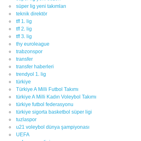
süper lig yeni takımları
teknik direktör
tff 1. lig
tff 2. lig
tff 3. lig
thy euroleague
trabzonspor
transfer
transfer haberleri
trendyol 1. lig
türkiye
Türkiye A Milli Futbol Takımı
türkiye A Milli Kadın Voleybol Takımı
türkiye futbol federasyonu
türkiye sigorta basketbol süper ligi
tuzlaspor
u21 voleybol dünya şampiyonası
UEFA