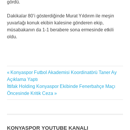
gördü.
Dakikalar 80’i gösterdiğinde Murat Yıldırım ile meşin
yuvarlağı konuk ekibin kalesine gönderen ekip,
müsabakanın da 1-1 berabere sona ermesinde etkili
oldu.
İttifak
Previous
Konyaspor Futbol Akademisi Koordinatörü Taner Ay
Yazı
Holding
Post:
Açıklama Yaptı
Konyaspor
gezinmesi
Next
İttifak Holding Konyaspor Ekibinde Fenerbahçe Maçı
Süper
Post:
Öncesinde Kritik Ceza
Lig
Yeni
Malatyaspor
KONYASPOR YOUTUBE KANALI