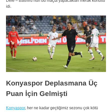
Dele – Bashiru’nun bu maçta yapacakları merak konusu
idi.
Konyaspor Deplasmana Üç
Puan İçin Gelmişti
Konyaspor
, her ne kadar geçtiğimiz sezonu çok kötü