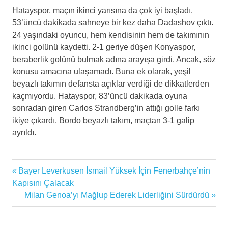
Hatayspor, maçın ikinci yarısına da çok iyi başladı.
53’üncü dakikada sahneye bir kez daha Dadashov çıktı.
24 yaşındaki oyuncu, hem kendisinin hem de takımının
ikinci golünü kaydetti. 2-1 geriye düşen Konyaspor,
beraberlik golünü bulmak adına arayışa girdi. Ancak, söz
konusu amacına ulaşamadı. Buna ek olarak, yeşil
beyazlı takımın defansta açıklar verdiği de dikkatlerden
kaçmıyordu. Hatayspor, 83’üncü dakikada oyuna
sonradan giren Carlos Strandberg’in attığı golle farkı
ikiye çıkardı. Bordo beyazlı takım, maçtan 3-1 galip
ayrıldı.
Futbol
Previous
Bayer Leverkusen İsmail Yüksek İçin Fenerbahçe’nin
Yazı
futbol
Post:
Kapısını Çalacak
haberleri
gezinmesi
Next
Milan Genoa’yı Mağlup Ederek Liderliğini Sürdürdü
Post:
futbolcu
g