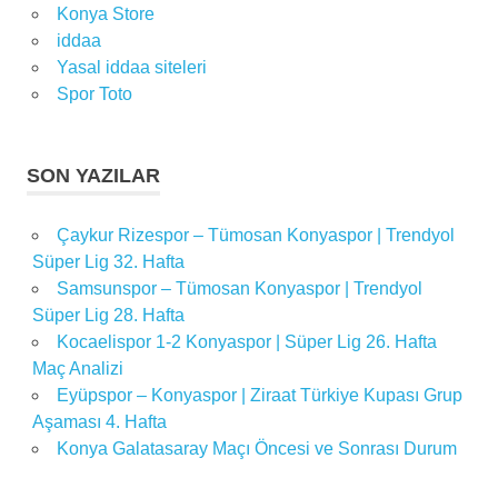
maç
Konya Store
iddaa
spor
Yasal iddaa siteleri
spor
Spor Toto
haberleri
süper
li
SON YAZILAR
Süper
Lig
Çaykur Rizespor – Tümosan Konyaspor | Trendyol
süper
Süper Lig 32. Hafta
lig
Samsunspor – Tümosan Konyaspor | Trendyol
maçı
Süper Lig 28. Hafta
Kocaelispor 1-2 Konyaspor | Süper Lig 26. Hafta
Maç Analizi
Eyüpspor – Konyaspor | Ziraat Türkiye Kupası Grup
Aşaması 4. Hafta
Konya Galatasaray Maçı Öncesi ve Sonrası Durum