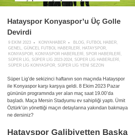
Hatayspor Konyaspor’u Üç Golle
Devirdi
9 EKIM 2023
KONYAHABER
BLOG
,
FUTBOL HABER
,
GENEL
,
GÜNCEL FUTBOL HABERLERI
,
HATAYSPOR
,
KONYASPOR
,
KONYASPOR HABERLERI
,
SPOR HABERLERI
,
SÜPER LIG
,
SÜPER LIG 2023-2024
,
SÜPER LIG HABERLERI
,
SÜPER LIG KONYASPOR
,
SÜPER LIG YENI SEZON
Süper Lig’de sekizinci haftanın son maçında Hatayspor
ile Konyaspor karşı karşıya geldi. 8 Ekim 2023 Pazar
gününün programında yer alan maç saat 19.00’da
başladı. Maça Mersin Stadyumu ev sahipliği yaptı. Ümit
Öztürk’ün yönettiği maçın detaylarına yakından bakmaya
ne dersiniz?
Hatayspor Galibiyetten Başka