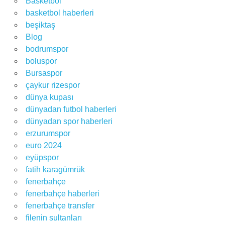
Basketbol
basketbol haberleri
beşiktaş
Blog
bodrumspor
boluspor
Bursaspor
çaykur rizespor
dünya kupası
dünyadan futbol haberleri
dünyadan spor haberleri
erzurumspor
euro 2024
eyüpspor
fatih karagümrük
fenerbahçe
fenerbahçe haberleri
fenerbahçe transfer
filenin sultanları