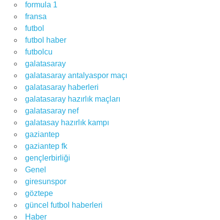
formula 1
fransa
futbol
futbol haber
futbolcu
galatasaray
galatasaray antalyaspor maçı
galatasaray haberleri
galatasaray hazırlık maçları
galatasaray nef
galatasay hazırlık kampı
gaziantep
gaziantep fk
gençlerbirliği
Genel
giresunspor
göztepe
güncel futbol haberleri
Haber