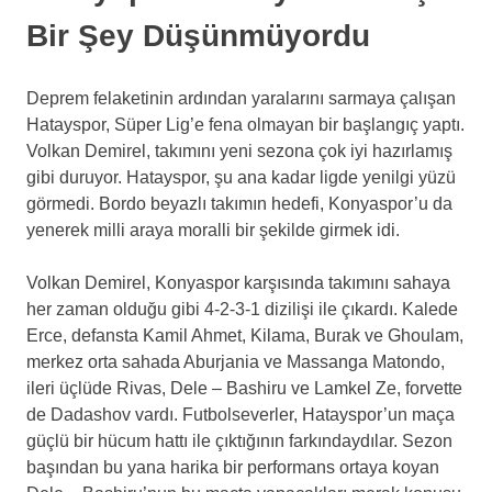
Bir Şey Düşünmüyordu
Deprem felaketinin ardından yaralarını sarmaya çalışan
Hatayspor, Süper Lig’e fena olmayan bir başlangıç yaptı.
Volkan Demirel, takımını yeni sezona çok iyi hazırlamış
gibi duruyor. Hatayspor, şu ana kadar ligde yenilgi yüzü
görmedi. Bordo beyazlı takımın hedefi, Konyaspor’u da
yenerek milli araya moralli bir şekilde girmek idi.
Volkan Demirel, Konyaspor karşısında takımını sahaya
her zaman olduğu gibi 4-2-3-1 dizilişi ile çıkardı. Kalede
Erce, defansta Kamil Ahmet, Kilama, Burak ve Ghoulam,
merkez orta sahada Aburjania ve Massanga Matondo,
ileri üçlüde Rivas, Dele – Bashiru ve Lamkel Ze, forvette
de Dadashov vardı. Futbolseverler, Hatayspor’un maça
güçlü bir hücum hattı ile çıktığının farkındaydılar. Sezon
başından bu yana harika bir performans ortaya koyan