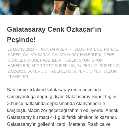
Galatasaray Cenk Özkaçar’ın
Peşinde!
16 MAYIS 2023
KONYAHABER
BLOG
,
FUTBOL
,
FUTBOL
HABER
,
GALATASARAY
,
GALATASARAY HABERLERI
,
GENEL
,
GÜNCEL FUTBOL HABERLERI
,
HABER
,
SPOR
,
SPOR
HABERLERI
,
SPOR TOTO SÜPER LIG
,
SÜPER LIG
,
SÜPER LIG
2022-2023
,
SÜPER LIG HABERLERI
,
SÜPER LIG YENI SEZON
,
TRANSFER
Sarı kırmızılı takım Galatasaray emin adımlarla
şampiyonluğa doğru gidiyor. Galatasaray Süper Lig’in
30’uncu haftasında deplasmanda Alanyaspor ile
karşılaştı. Maçın zor geçeceği tahmin ediliyordu. Ancak,
Galatasaray bu maçı 4-1 gibi farklı bir skor ile kazandı.
Galatasaray’ın gollerini Icardi, Mertens, Rashica ve