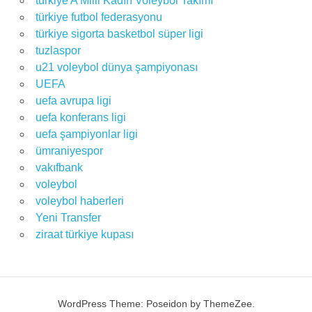
türkiye A Milli Kadın Voleybol Takımı
türkiye futbol federasyonu
türkiye sigorta basketbol süper ligi
tuzlaspor
u21 voleybol dünya şampiyonası
UEFA
uefa avrupa ligi
uefa konferans ligi
uefa şampiyonlar ligi
ümraniyespor
vakıfbank
voleybol
voleybol haberleri
Yeni Transfer
ziraat türkiye kupası
WordPress Theme: Poseidon by ThemeZee.