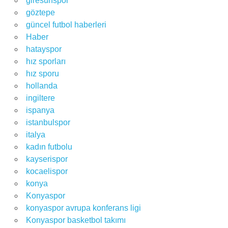
giresunspor
göztepe
güncel futbol haberleri
Haber
hatayspor
hız sporları
hız sporu
hollanda
ingiltere
ispanya
istanbulspor
italya
kadın futbolu
kayserispor
kocaelispor
konya
Konyaspor
konyaspor avrupa konferans ligi
Konyaspor basketbol takımı