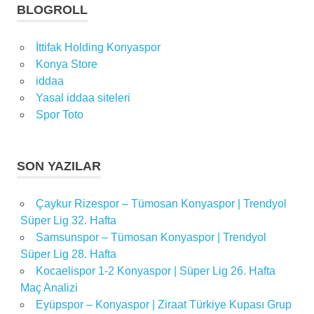
BLOGROLL
spor
spor
İttifak Holding Konyaspor
haberleri
Konya Store
stoper
iddaa
Transfer
Yasal iddaa siteleri
transfer
Spor Toto
haberleri
SON YAZILAR
Çaykur Rizespor – Tümosan Konyaspor | Trendyol
Süper Lig 32. Hafta
Samsunspor – Tümosan Konyaspor | Trendyol
Süper Lig 28. Hafta
Kocaelispor 1-2 Konyaspor | Süper Lig 26. Hafta
Maç Analizi
Eyüpspor – Konyaspor | Ziraat Türkiye Kupası Grup