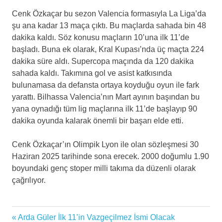
Cenk Özkaçar bu sezon Valencia formasıyla La Liga’da
şu ana kadar 13 maça çıktı. Bu maçlarda sahada bin 48
dakika kaldı. Söz konusu maçların 10’una ilk 11’de
başladı. Buna ek olarak, Kral Kupası’nda üç maçta 224
dakika süre aldı. Supercopa maçında da 120 dakika
sahada kaldı. Takımına gol ve asist katkısında
bulunamasa da defansta ortaya koyduğu oyun ile fark
yarattı. Bilhassa Valencia’nın Mart ayının başından bu
yana oynadığı tüm lig maçlarına ilk 11’de başlayıp 90
dakika oyunda kalarak önemli bir başarı elde etti.
Cenk Özkaçar’ın Olimpik Lyon ile olan sözleşmesi 30
Haziran 2025 tarihinde sona erecek. 2000 doğumlu 1.90
boyundaki genç stoper milli takıma da düzenli olarak
çağrılıyor.
cenk
Previous
Arda Güler İlk 11’in Vazgeçilmez İsmi Olacak
Yazı