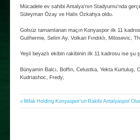
Mücadele ev sahibi Antalya’nın Stadyumu’nda gerç
Süleyman Özay ve Halis Özkahya oldu.
Golsüz tamamlanan maçın Konyaspor ilk 11 kadrosun
Guilherme, Selim Ay, Volkan Fındıklı, Milosevic, T
Yeşil beyazlı ekibin rakibinin ilk 11 kadrosu ise şu ş
Bünyamin Balcı, Boffin, Celustka, Yekta Kurtuluş,
Kudriashoc, Fredy,
Antalyaspor
Previous
İttifak Holding Konyaspor’un Rakibi Antalyaspor Ola
Yazı
İttifak
Post:
Holding
gezinmesi
Konyaspor
Süper
Lig