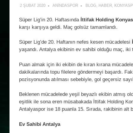
2 ŞUBAT 2020
ANINDASPOR
BLOG
,
HABER
,
KONYAS
Süper Lig’in 20. Haftasında
İttifak Holding Konya
karşı karşıya geldi. Maç golsüz tamamlandı.
Süper Lig’de 20. Haftanın nefes kesen mücadelesi
yaşandı. Antalya ekibinin ev sahibi olduğu maç, iki 
Puan almak için iki ekibin de kıran kırana mücadel
dakikalarında topu filelere göndermeyi başardı. Fak
pozisyonunda atılması sebebiyle, gol geçersiz sayıl
Beklenen mücadelede yeşil beyazlı ekibin atmış old
eşitlik ile sona eren müsabakada İttifak Holding Kon
Antalyaspor ise 18 puanla 15. Sırada, rakibinin alt
Ev Sahibi Antalya