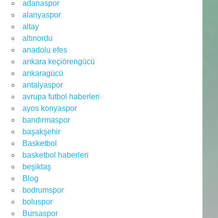
adanaspor
alanyaspor
altay
altınordu
anadolu efes
ankara keçiörengücü
ankaragücü
antalyaspor
avrupa futbol haberleri
ayos konyaspor
bandırmaspor
başakşehir
Basketbol
basketbol haberleri
beşiktaş
Blog
bodrumspor
boluspor
Bursaspor