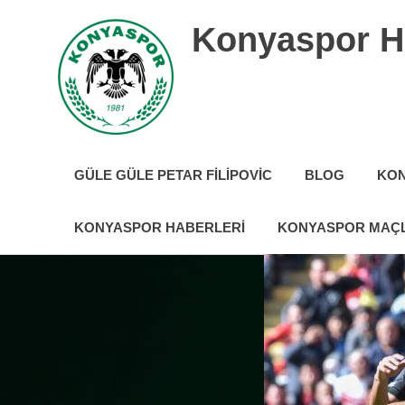
İçeriğe
Konyaspor H
geç
Konyaspor
hakkında
GÜLE GÜLE PETAR FILIPOVIC
BLOG
KON
tüm
güncel
haberler
KONYASPOR HABERLERI
KONYASPOR MAÇL