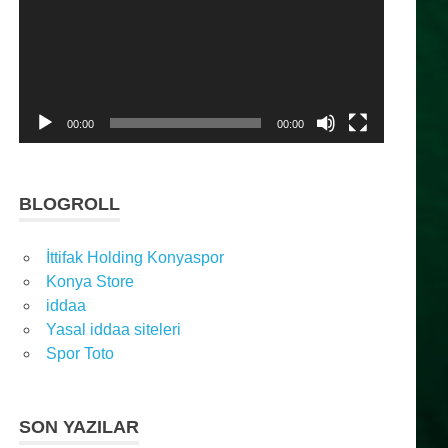
00:00
00:00
BLOGROLL
İttifak Holding Konyaspor
Konya Store
iddaa
Yasal iddaa siteleri
Spor Toto
SON YAZILAR