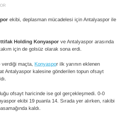
POR
spor
ekibi, deplasman mücadelesi için Antalyaspor ile
İttifak Holding Konyaspor
ve Antalyaspor arasında
takım için de golsüz olarak sona erdi.
e verdiği maçta,
Konyaspo
r ilk yarının eklenen
at Antalyaspor kalesine gönderilen topun ofsayt
dı.
uğu ofsayt haricinde ise gol gerçekleşmedi. 0-0
yaspor ekibi 19 puanla 14. Sırada yer alırken, rakibi
 basamağında kaldı.