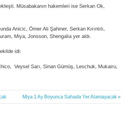
ekleşti. Müsabakanın hakemleri ise Serkan Ok,
da Anicic, Ömer Ali Şahiner, Serkan Kırıntılı,
huram, Miya, Jonsson, Shengalia yer aldı.
ekilde idi:
 Chico, Veysel Sarı, Sinan Gümüş, Leschuk, Mukairu,
Next
cak
Miya 1 Ay Boyunca Sahada Yer Alamayacak
Post: