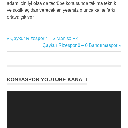
adam için iyi olsa da tecrübe konusunda takıma teknik
ve taktik açıdan verecekleri yetersiz olunca kalite farkı
ortaya çıkıyor.
en
Previous
Çaykur Rizespor 4 – 2 Manisa Fk
Yazı
güncel
Post:
Next
Çaykur Rizespor 0 – 0 Bandırmaspor
futbol
gezinmesi
Post:
haberleri
Futbol
futbol
haberleri
KONYASPOR YOUTUBE KANALI
futbolcu
Galatasaray
Video
oynatıcı
galatasaray
haber
galatasaray
haberleri