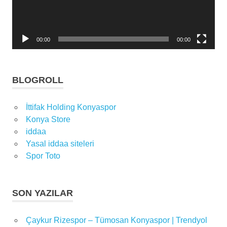
galatasaray
kadro
galatasaray
00:00
00:00
kulübü
galatasaray
maç
BLOGROLL
sonuçları
maç
İttifak Holding Konyaspor
maç
Konya Store
haberi
iddaa
maç
Yasal iddaa siteleri
sonucu
Spor Toto
okan
buruk
spor
SON YAZILAR
spor
haberleri
Çaykur Rizespor – Tümosan Konyaspor | Trendyol