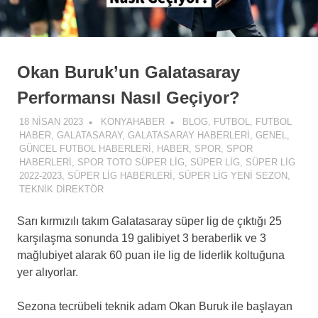
Okan Buruk’un Galatasaray
Performansı Nasıl Geçiyor?
18 NISAN 2023
KONYAHABER
BLOG
,
FUTBOL
,
FUTBOL
HABER
,
GALATASARAY
,
GALATASARAY HABERLERI
,
GENEL
,
GÜNCEL FUTBOL HABERLERI
,
HABER
,
SPOR
,
SPOR
HABERLERI
,
SPOR TOTO SÜPER LIG
,
SÜPER LIG
,
SÜPER LIG
2022-2023
,
SÜPER LIG HABERLERI
,
SÜPER LIG YENI SEZON
,
TEKNIK DIREKTÖR
Sarı kırmızılı takım Galatasaray süper lig de çıktığı 25
karşılaşma sonunda 19 galibiyet 3 beraberlik ve 3
mağlubiyet alarak 60 puan ile lig de liderlik koltuğuna
yer alıyorlar.
Sezona tecrübeli teknik adam Okan Buruk ile başlayan