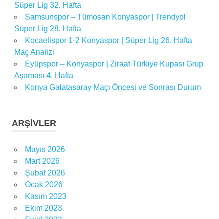
spor
Süper Lig 32. Hafta
toto
Samsunspor – Tümosan Konyaspor | Trendyol
süper
Süper Lig 28. Hafta
lig
Kocaelispor 1-2 Konyaspor | Süper Lig 26. Hafta
Süper
Maç Analizi
Lig
Eyüpspor – Konyaspor | Ziraat Türkiye Kupası Grup
süper
Aşaması 4. Hafta
lig
Konya Galatasaray Maçı Öncesi ve Sonrası Durum
2022-
2023
süper lig
ARŞIVLER
haberleri
süper lig
Mayıs 2026
maç
Mart 2026
programı
Şubat 2026
süper
Ocak 2026
lig
Kasım 2023
puan
Ekim 2023
durumu