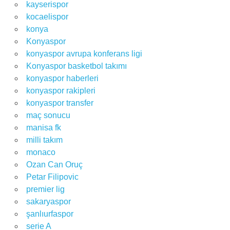
kayserispor
kocaelispor
konya
Konyaspor
konyaspor avrupa konferans ligi
Konyaspor basketbol takımı
konyaspor haberleri
konyaspor rakipleri
konyaspor transfer
maç sonucu
manisa fk
milli takım
monaco
Ozan Can Oruç
Petar Filipovic
premier lig
sakaryaspor
şanlıurfaspor
serie A