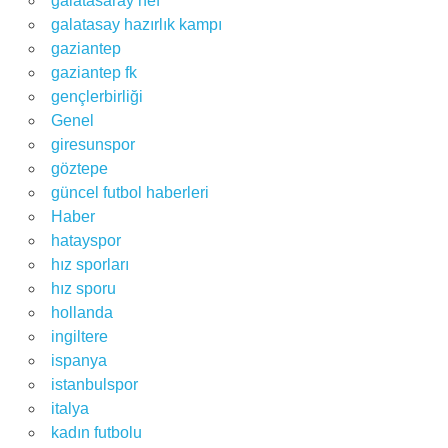
galatasaray nef
galatasay hazırlık kampı
gaziantep
gaziantep fk
gençlerbirliği
Genel
giresunspor
göztepe
güncel futbol haberleri
Haber
hatayspor
hız sporları
hız sporu
hollanda
ingiltere
ispanya
istanbulspor
italya
kadın futbolu