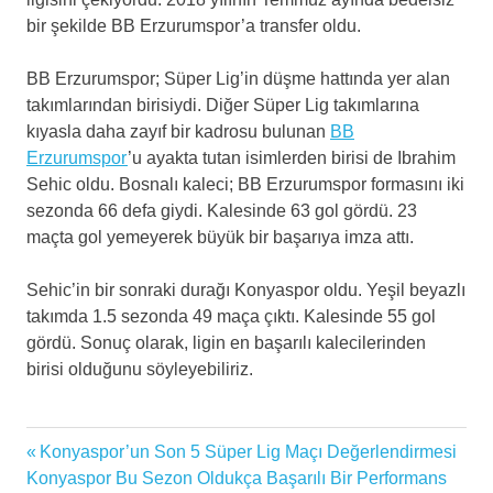
bir şekilde BB Erzurumspor’a transfer oldu.
BB Erzurumspor; Süper Lig’in düşme hattında yer alan
takımlarından birisiydi. Diğer Süper Lig takımlarına
kıyasla daha zayıf bir kadrosu bulunan
BB
Erzurumspor
’u ayakta tutan isimlerden birisi de Ibrahim
Sehic oldu. Bosnalı kaleci; BB Erzurumspor formasını iki
sezonda 66 defa giydi. Kalesinde 63 gol gördü. 23
maçta gol yemeyerek büyük bir başarıya imza attı.
Sehic’in bir sonraki durağı Konyaspor oldu. Yeşil beyazlı
takımda 1.5 sezonda 49 maça çıktı. Kalesinde 55 gol
gördü. Sonuç olarak, ligin en başarılı kalecilerinden
birisi olduğunu söyleyebiliriz.
Futbol
Previous
Konyaspor’un Son 5 Süper Lig Maçı Değerlendirmesi
Yazı
ibrahim
Next
Post:
Konyaspor Bu Sezon Oldukça Başarılı Bir Performans