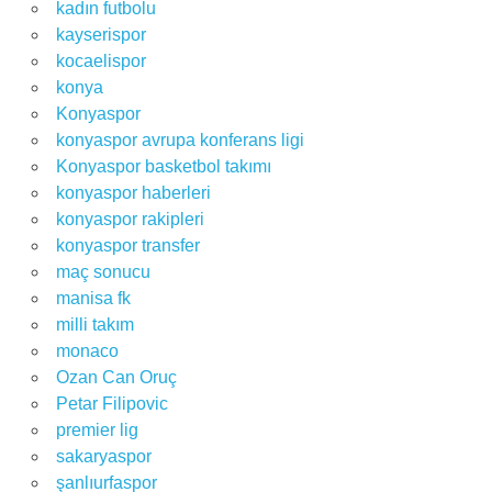
kadın futbolu
kayserispor
kocaelispor
konya
Konyaspor
konyaspor avrupa konferans ligi
Konyaspor basketbol takımı
konyaspor haberleri
konyaspor rakipleri
konyaspor transfer
maç sonucu
manisa fk
milli takım
monaco
Ozan Can Oruç
Petar Filipovic
premier lig
sakaryaspor
şanlıurfaspor