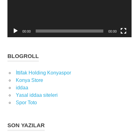
00:00
00:00
BLOGROLL
İttifak Holding Konyaspor
Konya Store
iddaa
Yasal iddaa siteleri
Spor Toto
SON YAZILAR