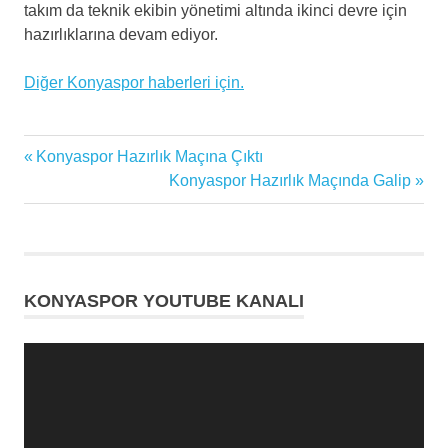
takım da teknik ekibin yönetimi altında ikinci devre için
hazırlıklarına devam ediyor.
Diğer Konyaspor haberleri için.
Konyaspor
Previous
Konyaspor Hazırlık Maçına Çıktı
Yazı
transfer
Post:
Next
Konyaspor Hazırlık Maçında Galip
Şenol
gezinmesi
Post:
Güneş
Süper
Lig
KONYASPOR YOUTUBE KANALI
Tyler
Boyd
Video
oynatıcı