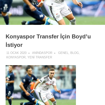
Konyaspor Transfer İçin Boyd’u
İstiyor
11 OCAK 2020
ANINDASPOR
GENEL
,
BLOG
,
KONYASPOR
,
YENI TRANSFER