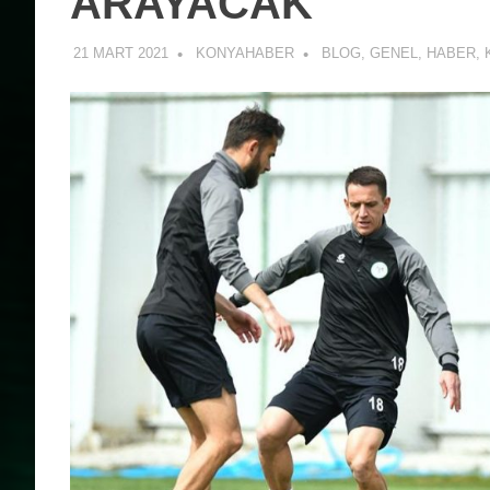
ARAYACAK
21 MART 2021
KONYAHABER
BLOG
,
GENEL
,
HABER
,