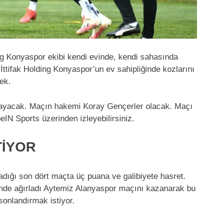
ing Konyaspor ekibi kendi evinde, kendi sahasında
tifak Holding Konyaspor’un ev sahipliğinde kozlarını
ek.
layacak. Maçın hakemi Koray Gençerler olacak. Maçı
eIN Sports üzerinden izleyebilirsiniz.
TİYOR
adığı son dört maçta üç puana ve galibiyete hasret.
inde ağırladı Aytemiz Alanyaspor maçını kazanarak bu
 sonlandırmak istiyor.