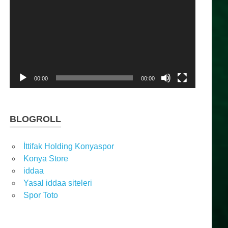
oynatıcı
00:00
00:00
BLOGROLL
İttifak Holding Konyaspor
Konya Store
iddaa
Yasal iddaa siteleri
Spor Toto