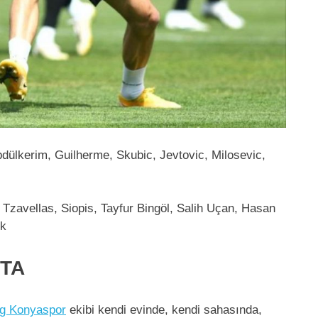
dülkerim, Guilherme, Skubic, Jevtovic, Milosevic,
Tzavellas, Siopis, Tayfur Bingöl, Salih Uçan, Hasan
ek
ÇTA
ing Konyaspor
ekibi kendi evinde, kendi sahasında,