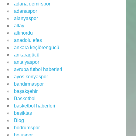
adana demirspor
adanaspor
alanyaspor
altay
altınordu
anadolu efes
ankara keçiörengücü
ankaragücü
antalyaspor
avrupa futbol haberleri
ayos konyaspor
bandırmaspor
başakşehir
Basketbol
basketbol haberleri
beşiktaş
Blog
bodrumspor
boluspor