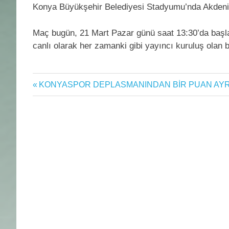
Konya Büyükşehir Belediyesi Stadyumu’nda Akdeniz
Maç bugün, 21 Mart Pazar günü saat 13:30’da baş
canlı olarak her zamanki gibi yayıncı kuruluş olan b
alanyaspor
Previous
KONYASPOR DEPLASMANINDAN BİR PUAN AYR
Yazı
Futbol
Post:
gezinmesi
futbol
haberi
futbol
maçı
futbolcu
Konya
Konyadaspor
Konyaspor
Konyaspor