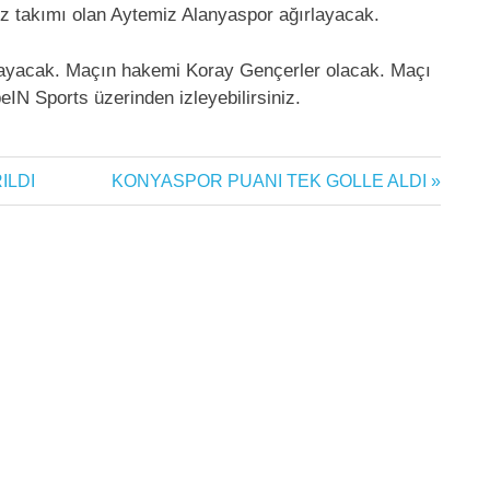
 takımı olan Aytemiz Alanyaspor ağırlayacak.
layacak. Maçın hakemi Koray Gençerler olacak. Maçı
eIN Sports üzerinden izleyebilirsiniz.
Next
ILDI
KONYASPOR PUANI TEK GOLLE ALDI
Post: