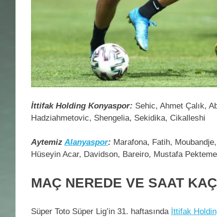
İttifak Holding Konyaspor:
Sehic, Ahmet Çalık, Ab
Hadziahmetovic, Shengelia, Sekidika, Cikalleshi
Aytemiz
Alanyaspor
:
Marafona, Fatih, Moubandje, 
Hüseyin Acar, Davidson, Bareiro, Mustafa Pektem
MAÇ NEREDE VE SAAT KA
Süper Toto Süper Lig’in 31. haftasında
İttifak Hold