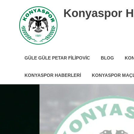
İçeriğe
Konyaspor H
geç
Konyaspor
hakkında
GÜLE GÜLE PETAR FILIPOVIC
BLOG
KON
tüm
güncel
haberler
KONYASPOR HABERLERI
KONYASPOR MAÇL