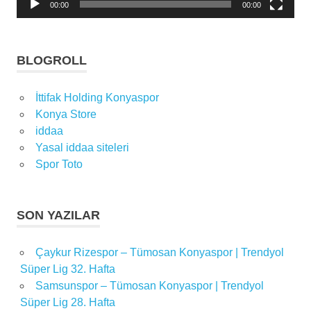
00:00
00:00
haberi
futbolcu
ilhan
BLOGROLL
palut
İttifak
İttifak Holding Konyaspor
Holding
Konya Store
Konyaspor
iddaa
kondrad
Yasal iddaa siteleri
michalak
Spor Toto
Konya
Konyadaspor
Konyaspor
SON YAZILAR
Konyaspor
Kulübü
Çaykur Rizespor – Tümosan Konyaspor | Trendyol
Süper Lig 32. Hafta
muhammed
demir
Samsunspor – Tümosan Konyaspor | Trendyol
Süper Lig 28. Hafta
robert