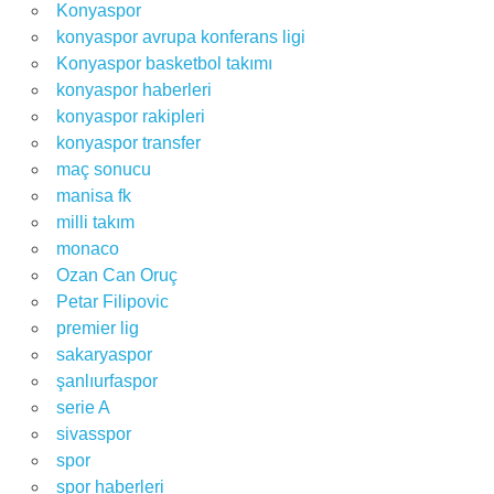
Konyaspor
konyaspor avrupa konferans ligi
Konyaspor basketbol takımı
konyaspor haberleri
konyaspor rakipleri
konyaspor transfer
maç sonucu
manisa fk
milli takım
monaco
Ozan Can Oruç
Petar Filipovic
premier lig
sakaryaspor
şanlıurfaspor
serie A
sivasspor
spor
spor haberleri