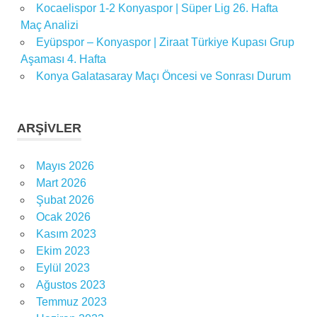
Kocaelispor 1-2 Konyaspor | Süper Lig 26. Hafta
muric
Maç Analizi
spor
Eyüpspor – Konyaspor | Ziraat Türkiye Kupası Grup
toto
Aşaması 4. Hafta
süper
lig
Konya Galatasaray Maçı Öncesi ve Sonrası Durum
Süper
Lig
ARŞIVLER
Transfer
uefa
Mayıs 2026
UEFA
Mart 2026
Avrupa
Şubat 2026
Ligi
Ocak 2026
Kasım 2023
Ekim 2023
Eylül 2023
Ağustos 2023
Temmuz 2023