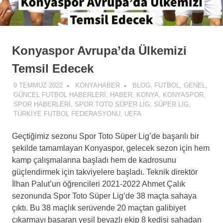
Konyaspor Avrupa’da Ülkemizi
Temsil Edecek
9 TEMMUZ 2022
KONYAHABER
BLOG
,
FUTBOL
,
GENEL
,
GÜNCEL FUTBOL HABERLERI
,
HABER
,
KONYA
,
KONYASPOR
,
SPOR HABERLERI
,
SPOR TOTO SÜPER LIG
,
SÜPER LIG
,
TÜRKIYE FUTBOL FEDERASYONU
,
UEFA
Geçtiğimiz sezonu Spor Toto Süper Lig’de başarılı bir
şekilde tamamlayan Konyaspor, gelecek sezon için hem
kamp çalışmalarına başladı hem de kadrosunu
güçlendirmek için takviyelere başladı. Teknik direktör
İlhan Palut’un öğrencileri 2021-2022 Ahmet Çalık
sezonunda Spor Toto Süper Lig’de 38 maçta sahaya
çıktı. Bu 38 maçlık serüvende 20 maçtan galibiyet
çıkarmayı başaran yeşil beyazlı ekip 8 kedisi sahadan