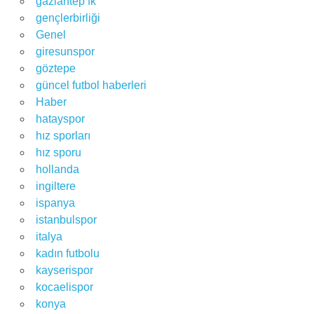
gaziantep fk
gençlerbirliği
Genel
giresunspor
göztepe
güncel futbol haberleri
Haber
hatayspor
hız sporları
hız sporu
hollanda
ingiltere
ispanya
istanbulspor
italya
kadın futbolu
kayserispor
kocaelispor
konya