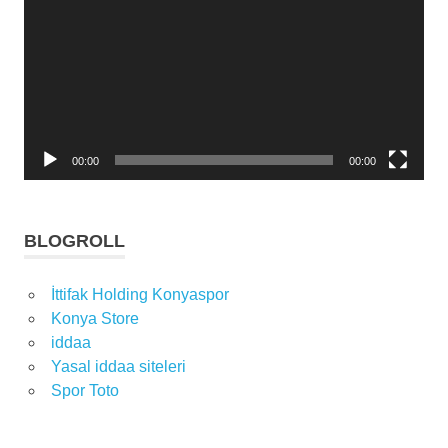
Konya
Konyadaspor
Konyaspor
Konyaspor
Kulübü
00:00
00:00
BLOGROLL
İttifak Holding Konyaspor
Konya Store
iddaa
Yasal iddaa siteleri
Spor Toto