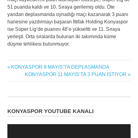
51 puanda kaldı ve 10. Sıraya gerilemiş oldu. Öte
yandan deplasmanda oynadığı maçı kazanarak 3 puanı
hanesine yazdırmayı başaran İttifak Holding Konyaspor
ise Süper Lig’de puanını 48’e yükseltti ve 11. Sıraya
yerleşti. Orta sıralarda bulunan iki takımında küme
düşme tehlikesi bulunmuyor.
Futbol
Previous
KONYASPOR 8 MAYIS’TA DEPLASMANDA
Yazı
futbol
Post:
Next
KONYASPOR 11 MAYIS’TA 3 PUAN İSTİYOR
haberi
gezinmesi
Post:
futbol
maçı
futbolcu
KONYASPOR YOUTUBE KANALI
Göztepe
Göztepe
Video
SK
oynatıcı