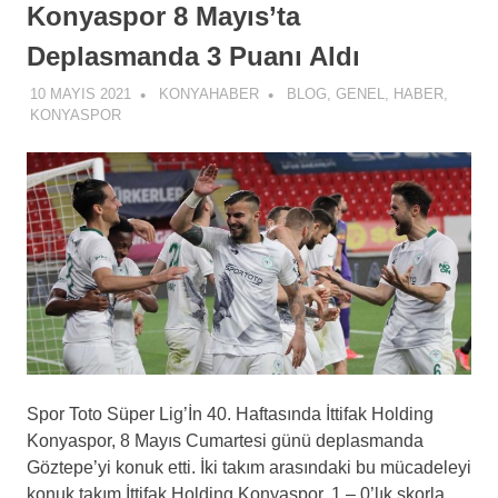
Konyaspor 8 Mayıs’ta
Deplasmanda 3 Puanı Aldı
10 MAYIS 2021
KONYAHABER
BLOG
,
GENEL
,
HABER
,
KONYASPOR
Spor Toto Süper Lig’İn 40. Haftasında İttifak Holding
Konyaspor, 8 Mayıs Cumartesi günü deplasmanda
Göztepe’yi konuk etti. İki takım arasındaki bu mücadeleyi
konuk takım İttifak Holding Konyaspor, 1 – 0’lık skorla