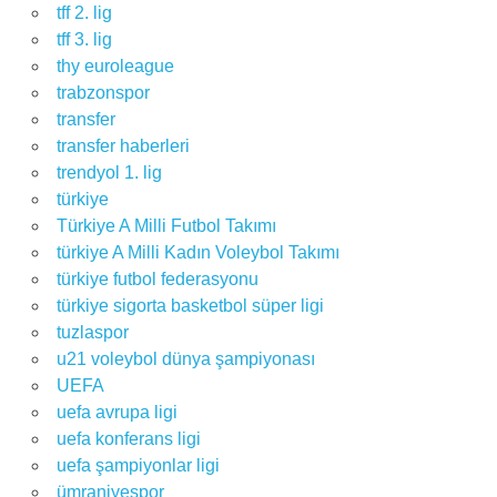
tff 2. lig
tff 3. lig
thy euroleague
trabzonspor
transfer
transfer haberleri
trendyol 1. lig
türkiye
Türkiye A Milli Futbol Takımı
türkiye A Milli Kadın Voleybol Takımı
türkiye futbol federasyonu
türkiye sigorta basketbol süper ligi
tuzlaspor
u21 voleybol dünya şampiyonası
UEFA
uefa avrupa ligi
uefa konferans ligi
uefa şampiyonlar ligi
ümraniyespor