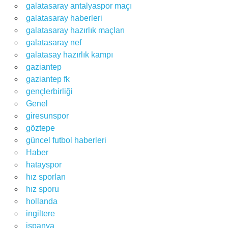
galatasaray antalyaspor maçı
galatasaray haberleri
galatasaray hazırlık maçları
galatasaray nef
galatasay hazırlık kampı
gaziantep
gaziantep fk
gençlerbirliği
Genel
giresunspor
göztepe
güncel futbol haberleri
Haber
hatayspor
hız sporları
hız sporu
hollanda
ingiltere
ispanya