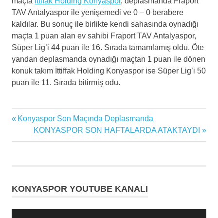
maçta
İttifak Holding Konyaspor
, deplasmanda Fraport
TAV Antalyaspor ile yenişemedi ve 0 – 0 berabere
kaldılar. Bu sonuç ile birlikte kendi sahasında oynadığı
maçta 1 puan alan ev sahibi Fraport TAV Antalyaspor,
Süper Lig’i 44 puan ile 16. Sırada tamamlamış oldu. Öte
yandan deplasmanda oynadığı maçtan 1 puan ile dönen
konuk takım İttiffak Holding Konyaspor ise Süper Lig’i 50
puan ile 11. Sırada bitirmiş odu.
Antalyaspor
Previous
Konyaspor Son Maçında Deplasmanda
Yazı
Futbol
Post:
Next
KONYASPOR SON HAFTALARDA ATAKTAYDI
gezinmesi
Post:
futbol
haberi
futbol
maçı
KONYASPOR YOUTUBE KANALI
futbolcu
ittifak
Video
holding