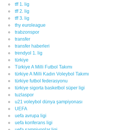
tff 1. lig
tff 2. lig
tff 3. lig
thy euroleague
trabzonspor
transfer
transfer haberleri
trendyol 1. lig
türkiye
Türkiye A Milli Futbol Takımı
türkiye A Milli Kadın Voleybol Takımı
türkiye futbol federasyonu
türkiye sigorta basketbol süper ligi
tuzlaspor
u21 voleybol dünya şampiyonası
UEFA
uefa avrupa ligi
uefa konferans ligi
uefa şampiyonlar ligi