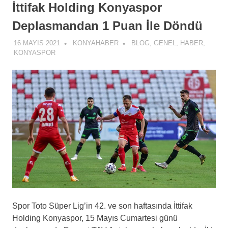
İttifak Holding Konyaspor
Deplasmandan 1 Puan İle Döndü
16 MAYIS 2021
KONYAHABER
BLOG
,
GENEL
,
HABER
,
KONYASPOR
Spor Toto Süper Lig’in 42. ve son haftasında İttifak
Holding Konyaspor, 15 Mayıs Cumartesi günü