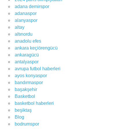
adana demirspor
adanaspor
alanyaspor
altay
altınordu
anadolu efes
ankara keçiörengücü
ankaragücü
antalyaspor
avrupa futbol haberleri
ayos konyaspor
bandırmaspor
başakşehir
Basketbol
basketbol haberleri
beşiktaş
Blog
bodrumspor