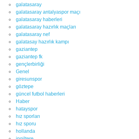
galatasaray
galatasaray antalyaspor maçı
galatasaray haberleri
galatasaray hazırlık maçları
galatasaray nef
galatasay hazırlık kampı
gaziantep
gaziantep fk
gençlerbirliği
Genel
giresunspor
göztepe
güncel futbol haberleri
Haber
hatayspor
hız sporları
hız sporu
hollanda
ingiltere