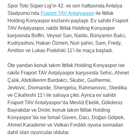
Spor Toto Süper Lig’in 42. ve son haftasında Antalya
Stadyumu’nda
Fraport TAV Antalyaspor
ile İttifak
Holding Konyaspor kozlarını paylaştı. Ev sahibi Fraport
TAV Antalyaspor, rakibi İttifak Holding Konyaspor
karşısında Boffin, Veysel Sarı, Naldo, Bünyamin Balcı,
Kudryashov, Hakan Özmert, Nuri şahin, Sam, Fredy,
Amilton ve Lukas Podolski 11’i ile maça başladı.
Öte yandan konuk takım İttifak Holding Konyaspor ise
rakibi Fraport TAV Antalyaspor karşısında Sehic, Ahmet
Çalık, Abdülkerim Bardakcı, Skubic, Guilherme,
Jevtovic, Diomande, Shengelia, Rahmanovic, Skedika
ve Cikalleshi 11’i ile sahaya çıktı. Ayrıca ev sahibi
Fraport TAV Antalyaspor’da Mevlüt Ekelik, Gökdeniz
Bayrakdar ve Drole; konuk takım İttifak Holding
Konyaspor’da ise İsmail Güven, Dacı, Doğan Gölpek,
Ahmet Karademir ve Volkan Fındıklı oyuna sonradan
dahil olan oyuncular oldular.