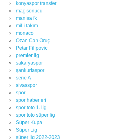
konyaspor transfer
maç sonucu
manisa fk
milli takım
monaco
Ozan Can Oruç
Petar Filipovic
premier lig
sakaryaspor
şanlıurfaspor
serie A
sivasspor
spor
spor haberleri
spor toto 1. lig
spor toto süper lig
Süper Kupa
Süper Lig
süper lig 2022-2023