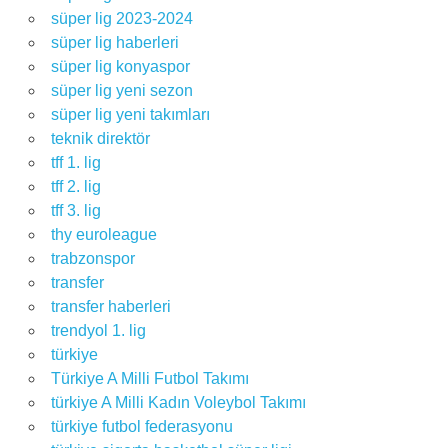
süper lig 2023-2024
süper lig haberleri
süper lig konyaspor
süper lig yeni sezon
süper lig yeni takımları
teknik direktör
tff 1. lig
tff 2. lig
tff 3. lig
thy euroleague
trabzonspor
transfer
transfer haberleri
trendyol 1. lig
türkiye
Türkiye A Milli Futbol Takımı
türkiye A Milli Kadın Voleybol Takımı
türkiye futbol federasyonu