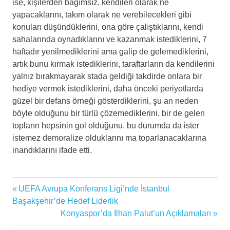
ise, kişilerden bağımsız, kendileri olarak ne
yapacaklarını, takım olarak ne verebilecekleri gibi
konuları düşündüklerini, ona göre çalıştıklarını, kendi
sahalarında oynadıklarını ve kazanmak istediklerini, 7
haftadır yenilmediklerini ama galip de gelemediklerini,
artık bunu kırmak istediklerini, taraftarların da kendilerini
yalnız bırakmayarak stada geldiği takdirde onlara bir
hediye vermek istediklerini, daha önceki periyotlarda
güzel bir defans örneği gösterdiklerini, şu an neden
böyle olduğunu bir türlü çözemediklerini, bir de gelen
topların hepsinin gol olduğunu, bu durumda da ister
istemez demoralize olduklarını ma toparlanacaklarına
inandıklarını ifade etti.
Beşiktaş
Previous
UEFA Avrupa Konferans Ligi’nde İstanbul
Yazı
Futbol
Post:
Başakşehir’de Hedef Liderlik
gezinmesi
Next
Konyaspor’da İlhan Palut’un Açıklamaları
futbol
Post:
haberi