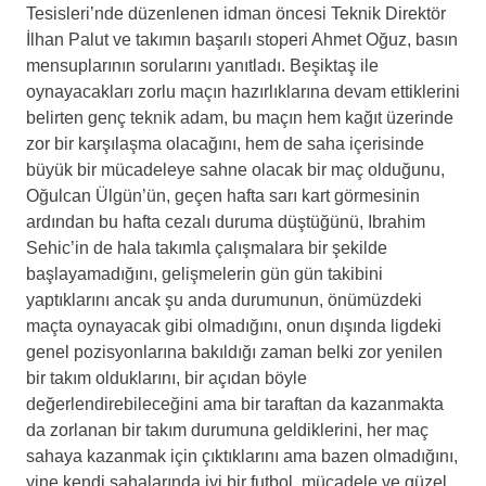
Tesisleri’nde düzenlenen idman öncesi Teknik Direktör
İlhan Palut ve takımın başarılı stoperi Ahmet Oğuz, basın
mensuplarının sorularını yanıtladı. Beşiktaş ile
oynayacakları zorlu maçın hazırlıklarına devam ettiklerini
belirten genç teknik adam, bu maçın hem kağıt üzerinde
zor bir karşılaşma olacağını, hem de saha içerisinde
büyük bir mücadeleye sahne olacak bir maç olduğunu,
Oğulcan Ülgün’ün, geçen hafta sarı kart görmesinin
ardından bu hafta cezalı duruma düştüğünü, Ibrahim
Sehic’in de hala takımla çalışmalara bir şekilde
başlayamadığını, gelişmelerin gün gün takibini
yaptıklarını ancak şu anda durumunun, önümüzdeki
maçta oynayacak gibi olmadığını, onun dışında ligdeki
genel pozisyonlarına bakıldığı zaman belki zor yenilen
bir takım olduklarını, bir açıdan böyle
değerlendirebileceğini ama bir taraftan da kazanmakta
da zorlanan bir takım durumuna geldiklerini, her maç
sahaya kazanmak için çıktıklarını ama bazen olmadığını,
yine kendi sahalarında iyi bir futbol, mücadele ve güzel