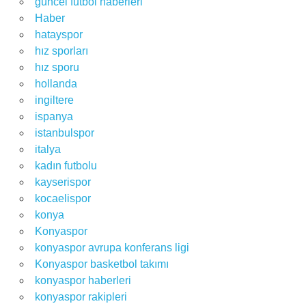
güncel futbol haberleri
Haber
hatayspor
hız sporları
hız sporu
hollanda
ingiltere
ispanya
istanbulspor
italya
kadın futbolu
kayserispor
kocaelispor
konya
Konyaspor
konyaspor avrupa konferans ligi
Konyaspor basketbol takımı
konyaspor haberleri
konyaspor rakipleri