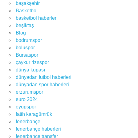
başakşehir
Basketbol
basketbol haberleri
beşiktaş
Blog
bodrumspor
boluspor
Bursaspor
çaykur rizespor
dünya kupası
dünyadan futbol haberleri
dünyadan spor haberleri
erzurumspor
euro 2024
eyüpspor
fatih karagümrük
fenerbahçe
fenerbahçe haberleri
fenerbahçe transfer