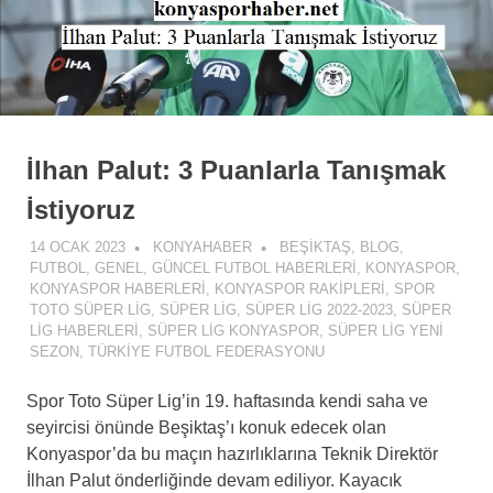
İlhan Palut: 3 Puanlarla Tanışmak
İstiyoruz
14 OCAK 2023
KONYAHABER
BEŞIKTAŞ
,
BLOG
,
FUTBOL
,
GENEL
,
GÜNCEL FUTBOL HABERLERI
,
KONYASPOR
,
KONYASPOR HABERLERI
,
KONYASPOR RAKIPLERI
,
SPOR
TOTO SÜPER LIG
,
SÜPER LIG
,
SÜPER LIG 2022-2023
,
SÜPER
LIG HABERLERI
,
SÜPER LIG KONYASPOR
,
SÜPER LIG YENI
SEZON
,
TÜRKIYE FUTBOL FEDERASYONU
Spor Toto Süper Lig’in 19. haftasında kendi saha ve
seyircisi önünde Beşiktaş’ı konuk edecek olan
Konyaspor’da bu maçın hazırlıklarına Teknik Direktör
İlhan Palut önderliğinde devam ediliyor. Kayacık