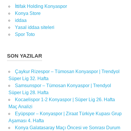
ilhan palut
İttifak Holding Konyaspor
Konyaspor
Konya Store
Kulübü
iddaa
konyaspor
Yasal iddaa siteleri
maçı
Spor Toto
konyaspor
maçları
SON YAZILAR
konyaspor
rakipleri
Çaykur Rizespor – Tümosan Konyaspor | Trendyol
Süper
Lig
Süper Lig 32. Hafta
Samsunspor – Tümosan Konyaspor | Trendyol
süper lig
Süper Lig 28. Hafta
konyaspor
Kocaelispor 1-2 Konyaspor | Süper Lig 26. Hafta
Maç Analizi
Eyüpspor – Konyaspor | Ziraat Türkiye Kupası Grup
Aşaması 4. Hafta
Konya Galatasaray Maçı Öncesi ve Sonrası Durum