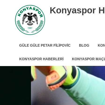
İçeriğe
Konyaspor H
geç
Konyaspor
hakkında
GÜLE GÜLE PETAR FILIPOVIC
BLOG
KON
tüm
güncel
haberler
KONYASPOR HABERLERI
KONYASPOR MAÇL