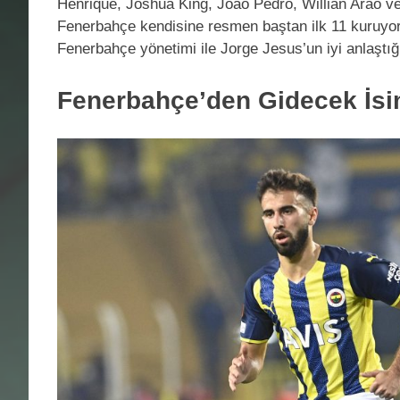
Henrique, Joshua King, Joao Pedro, Willian Arao ve 
Fenerbahçe kendisine resmen baştan ilk 11 kuruyor.
Fenerbahçe yönetimi ile Jorge Jesus’un iyi anlaştığı 
Fenerbahçe’den Gidecek İsi