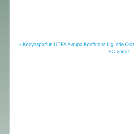
Bruma
Previous
Konyaspor’un UEFA Avrupa Konferans Ligi’nde Olası
Yazı
Diego
Post:
Next
FC Vaduz –
Rossi
gezinmesi
Post:
emre
mor
Fenerbahçe
fenerbahçe
haberleri
fenerbahçe
transfer
Futbol
futbol