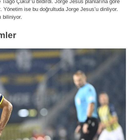
Tiago Çukur’u bildirdi. Jorge Jesus planlarına göre
 Yönetim ise bu doğrultuda Jorge Jesus’u dinliyor.
biliniyor.
mler