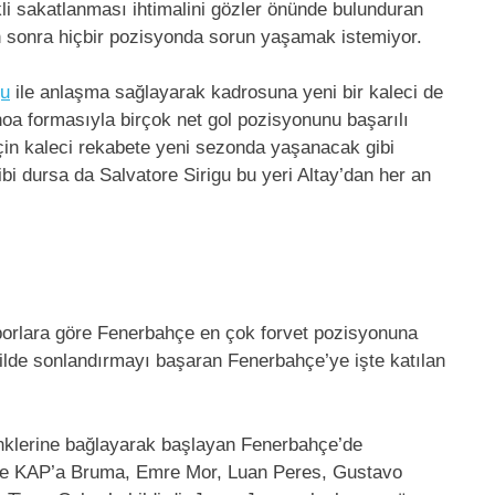
kli sakatlanması ihtimalini gözler önünde bulunduran
n sonra hiçbir pozisyonda sorun yaşamak istemiyor.
gu
ile anlaşma sağlayarak kadrosuna yeni bir kaleci de
oa formasıyla birçok net gol pozisyonunu başarılı
için kaleci rekabete yeni sezonda yaşanacak gibi
gibi dursa da Salvatore Sirigu bu yeri Altay’dan her an
aporlara göre Fenerbahçe en çok forvet pozisyonuna
kilde sonlandırmayı başaran Fenerbahçe’ye işte katılan
enklerine bağlayarak başlayan Fenerbahçe’de
hçe KAP’a Bruma, Emre Mor, Luan Peres, Gustavo