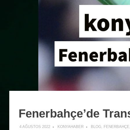
Fenerbahçe’de Tran
4 AĞUSTOS 2022
KONYAHABER
BLOG
,
FENERBAHÇE