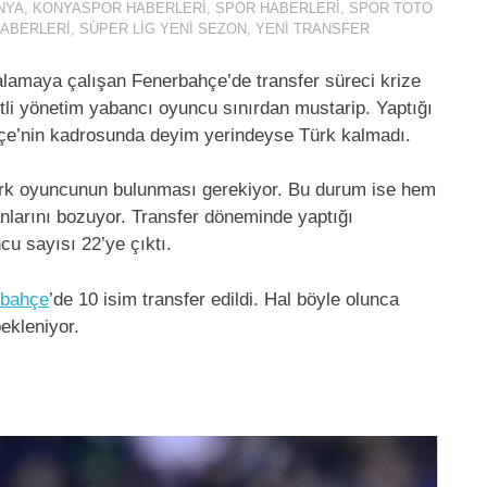
NYA
,
KONYASPOR HABERLERI
,
SPOR HABERLERI
,
SPOR TOTO
HABERLERI
,
SÜPER LIG YENI SEZON
,
YENI TRANSFER
kalamaya çalışan Fenerbahçe’de transfer süreci krize
rtli yönetim yabancı oyuncu sınırdan mustarip. Yaptığı
hçe’nin kadrosunda deyim yerindeyse Türk kalmadı.
ürk oyuncunun bulunması gerekiyor. Bu durum ise hem
larını bozuyor. Transfer döneminde yaptığı
u sayısı 22’ye çıktı.
rbahçe
’de 10 isim transfer edildi. Hal böyle olunca
ekleniyor.