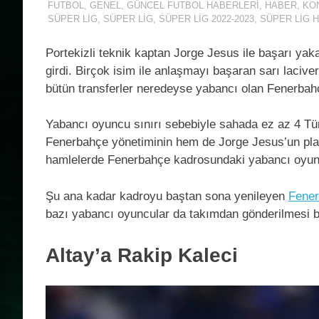
FUTBOL
,
GENEL
,
GÜNCEL FUTBOL HABERLERI
,
HABER
,
KO
SÜPER LIG
,
SÜPER LIG
,
SÜPER LIG 2022-2023
,
SÜPER LIG 
Portekizli teknik kaptan Jorge Jesus ile başarı ya
girdi. Birçok isim ile anlaşmayı başaran sarı lacive
bütün transferler neredeyse yabancı olan Fenerba
Yabancı oyuncu sınırı sebebiyle sahada ez az 4 T
Fenerbahçe yönetiminin hem de Jorge Jesus’un plan
hamlelerde Fenerbahçe kadrosundaki yabancı oyunc
Şu ana kadar kadroyu baştan sona yenileyen
Fene
bazı yabancı oyuncular da takımdan gönderilmesi b
Altay’a Rakip Kaleci