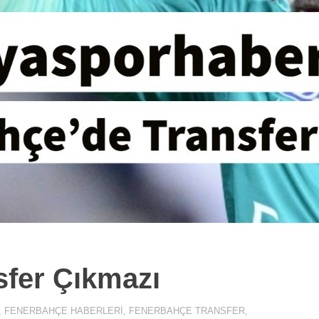
sfer Çıkmazı
,
FENERBAHÇE HABERLERI
,
FENERBAHÇE TRANSFER
,