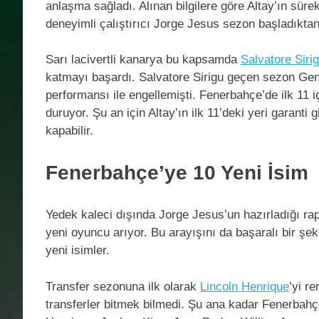
anlaşma sağladı. Alınan bilgilere göre Altay’ın süre
deneyimli çalıştırıcı Jorge Jesus sezon başladıkta
Sarı lacivertli kanarya bu kapsamda
Salvatore Siri
katmayı başardı. Salvatore Sirigu geçen sezon Gen
performansı ile engellemişti. Fenerbahçe’de ilk 11 
duruyor. Şu an için Altay’ın ilk 11’deki yeri garanti 
kapabilir.
Fenerbahçe’ye 10 Yeni İsim
Yedek kaleci dışında Jorge Jesus’un hazırladığı r
yeni oyuncu arıyor. Bu arayışını da başaralı bir şe
yeni isimler.
Transfer sezonuna ilk olarak
Lincoln Henrique
’yi r
transferler bitmek bilmedi. Şu ana kadar Fenerba