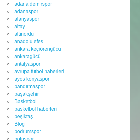
adana demirspor
adanaspor
alanyaspor
altay
altınordu
anadolu efes
ankara keçiörengücü
ankaragücü
antalyaspor
avrupa futbol haberleri
ayos konyaspor
bandırmaspor
başakşehir
Basketbol
basketbol haberleri
beşiktaş
Blog
bodrumspor
boluspor