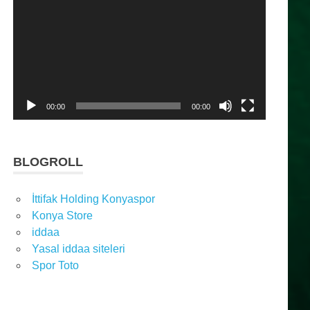
oynatıcı
00:00
00:00
BLOGROLL
İttifak Holding Konyaspor
Konya Store
iddaa
Yasal iddaa siteleri
Spor Toto