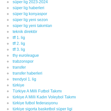
süper lig 2023-2024
süper lig haberleri
süper lig konyaspor
süper lig yeni sezon
süper lig yeni takımları
teknik direktör
tff 1. lig
tff 2. lig
tff 3. lig
thy euroleague
trabzonspor
transfer
transfer haberleri
trendyol 1. lig
türkiye
Türkiye A Milli Futbol Takımı
türkiye A Milli Kadın Voleybol Takımı
türkiye futbol federasyonu
türkiye sigorta basketbol süper ligi