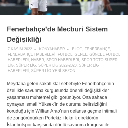
Fenerbahçe’de Mecburi Sistem
Değişikliği
7 KASIM 2022
KONYAHABER
BLOG
,
FENERBAHÇE
,
FENERBAHÇE HABERLERI
,
FUTBOL
,
GENEL
,
GÜNCEL FUTBOL
HABERLERI
,
HABER
,
SPOR HABERLERI
,
SPOR TOTO SÜPER
LIG
,
SÜPER LIG
,
SÜPER LIG 2022-2023
,
SÜPER LIG
HABERLERI
,
SÜPER LIG YENI SEZON
Meydana gelen sakatlıklar sebebiyle Fenerbahçe’nin
özellikle savunma kurgusunda önemli değişiklikler
yaşanması muhtemel gibi görünüyor. Orta sahada
oynayan İsmail Yüksek’in de durumu belirsizliğini
koruduğu için Willian Arao’nun defansa geçme ihtimali
de zor görünürken Portekizli teknik direktörün
İstanbulspor karşısında dörtlü savunma kurgusu ile