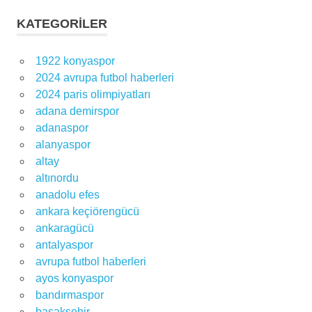
KATEGORILER
1922 konyaspor
2024 avrupa futbol haberleri
2024 paris olimpiyatları
adana demirspor
adanaspor
alanyaspor
altay
altınordu
anadolu efes
ankara keçiörengücü
ankaragücü
antalyaspor
avrupa futbol haberleri
ayos konyaspor
bandırmaspor
başakşehir