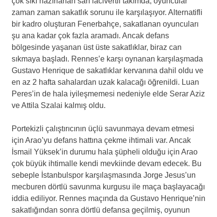
çok sıkı hazırlanan sarı lacivertli takımda, oyuncular
zaman zaman sakatlık sorunu ile karşılaşıyor. Alternatifli
bir kadro oluşturan Fenerbahçe, sakatlanan oyuncuları
şu ana kadar çok fazla aramadı. Ancak defans
bölgesinde yaşanan üst üste sakatlıklar, biraz can
sıkmaya başladı. Rennes’e karşı oynanan karşılaşmada
Gustavo Henrique de sakatlıklar kervanına dahil oldu ve
en az 2 hafta sahalardan uzak kalacağı öğrenildi. Luan
Peres’in de hala iyileşmemesi nedeniyle elde Serar Aziz
ve Attila Szalai kalmış oldu.
Portekizli çalıştırıcının üçlü savunmaya devam etmesi
için Arao’yu defans hattına çekme ihtimali var. Ancak
İsmail Yüksek’in durumu hala şüpheli olduğu için Arao
çok büyük ihtimalle kendi mevkiinde devam edecek. Bu
sebeple İstanbulspor karşılaşmasında Jorge Jesus’un
mecburen dörtlü savunma kurgusu ile maça başlayacağı
iddia ediliyor. Rennes maçında da Gustavo Henrique’nin
sakatlığından sonra dörtlü defansa geçilmiş, oyunun