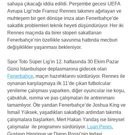
sahaya çıkacağı iddia edildi. Perşembe gecesi UEFA
Avrupa Ligi’nde Fransız Rennes takımını ağırlayan ve
muhteşem bir geri dönüşe imza atan Fenerbahçe’de
sakatlık problemleri teknik heyeti düşündürüyor. Her iki
Rennes maçında da birer stoperi sakatlanan
Fenerbahçe’nin özellikle savunma hattında mecburi
değişiklikler yaşanması bekleniyor.
Spor Toto Süper Lig’in 12. haftasında 30 Ekim Pazar
Günü İstanbulspor deplasmanına gidecek olan
Fenerbahçe
, maçın hazırlıklarını sürdürüyor. Rennes ile
oynanan karşılaşmaya ilk 11’de çıkan futbolcular
yenileme çalışması yaparken, diğer oyuncular ise koşu,
çabukluk, ısınma ve pas çalışmaları ile antrenmanı
tamamlıyor. Öte yandan Fenerbahçe’de Joshua King ve
İsmail Yüksek, yaşadıkları sakatlığın ardından takımla
çalışmalara başlarken, Mert Hakan Yandaş ise bireysel
çalışmalar ile programını sürdürüyor.
Luan Peres
,
Gustavo Henrique ve Diego Rossi’nin tedavi