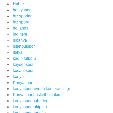
Haber
hatayspor
hız sporları
hız sporu
hollanda
ingiltere
ispanya
istanbulspor
italya
kadın futbolu
kayserispor
kocaelispor
konya
Konyaspor
konyaspor avrupa konferans ligi
Konyaspor basketbol takımı
konyaspor haberleri
konyaspor rakipleri
konyaspor transfer