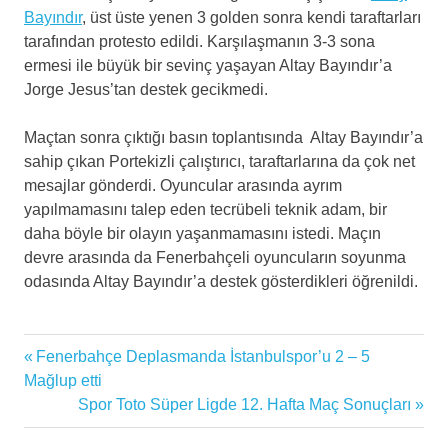
Bayındır
, üst üste yenen 3 golden sonra kendi taraftarları
tarafından protesto edildi. Karşılaşmanın 3-3 sona
ermesi ile büyük bir sevinç yaşayan Altay Bayındır’a
Jorge Jesus’tan destek gecikmedi.
Maçtan sonra çıktığı basın toplantısında Altay Bayındır’a
sahip çıkan Portekizli çalıştırıcı, taraftarlarına da çok net
mesajlar gönderdi. Oyuncular arasında ayrım
yapılmamasını talep eden tecrübeli teknik adam, bir
daha böyle bir olayın yaşanmamasını istedi. Maçın
devre arasında da Fenerbahçeli oyuncuların soyunma
odasında Altay Bayındır’a destek gösterdikleri öğrenildi.
altay
Previous
Fenerbahçe Deplasmanda İstanbulspor’u 2 – 5
Yazı
bayındır
Post:
Mağlup etti
en
gezinmesi
Next
Spor Toto Süper Ligde 12. Hafta Maç Sonuçları
güncel
Post:
futbol