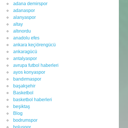
adana demirspor
adanaspor
alanyaspor
altay
altınordu
anadolu efes
ankara keçiörengücü
ankaragücü
antalyaspor
avrupa futbol haberleri
ayos konyaspor
bandırmaspor
başakşehir
Basketbol
basketbol haberleri
beşiktaş
Blog
bodrumspor
boluspor