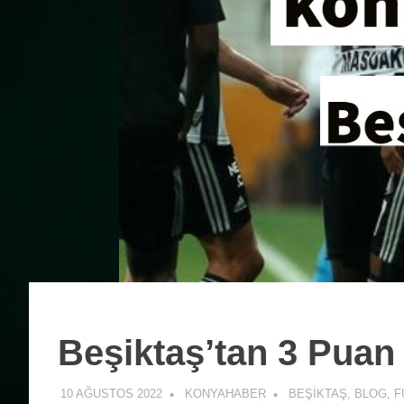
Beşiktaş’tan 3 Puan
10 AĞUSTOS 2022
KONYAHABER
BEŞIKTAŞ
,
BLOG
,
F