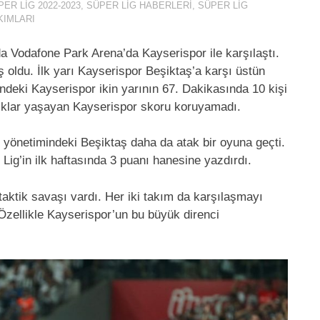
ER LIG 2022-2023
,
SÜPER LIG HABERLERI
,
SÜPER LIG
KIMLARI
a Vodafone Park Arena’da Kayserispor ile karşılaştı.
ş oldu. İlk yarı Kayserispor Beşiktaş’a karşı üstün
deki Kayserispor ikin yarının 67. Dakikasında 10 kişi
lıklar yaşayan Kayserispor skoru koruyamadı.
 yönetimindeki Beşiktaş daha da atak bir oyuna geçti.
Lig’in ilk haftasında 3 puanı hanesine yazdırdı.
aktik savaşı vardı. Her iki takım da karşılaşmayı
zellikle Kayserispor’un bu büyük direnci