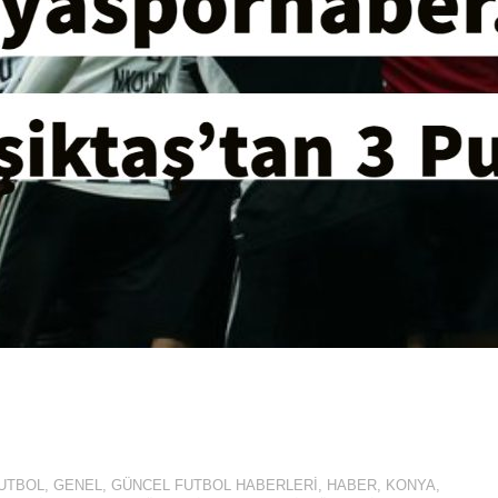
UTBOL
,
GENEL
,
GÜNCEL FUTBOL HABERLERI
,
HABER
,
KONYA
,