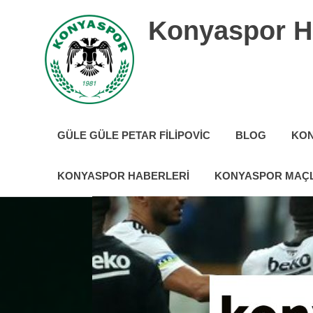
İçeriğe
Konyaspor H
geç
Konyaspor
hakkında
GÜLE GÜLE PETAR FILIPOVIC
BLOG
KON
tüm
güncel
haberler
KONYASPOR HABERLERI
KONYASPOR MAÇL