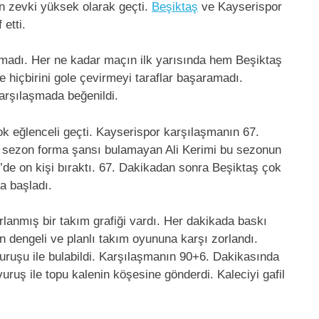
un zevki yüksek olarak geçti.
Beşiktaş
ve Kayserispor
etti.
tamadı. Her ne kadar maçın ilk yarısında hem Beşiktaş
 hiçbirini gole çevirmeyi taraflar başaramadı.
karşılaşmada beğenildi.
çok eğlenceli geçti. Kayserispor karşılaşmanın 67.
en sezon forma şansı bulamayan Ali Kerimi bu sezonun
’de on kişi bıraktı. 67. Dakikadan sonra Beşiktaş çok
a başladı.
rlanmış bir takım grafiği vardı. Her dakikada baskı
n dengeli ve planlı takım oyununa karşı zorlandı.
vuruşu ile bulabildi. Karşılaşmanın 90+6. Dakikasında
uruş ile topu kalenin köşesine gönderdi. Kaleciyi gafil