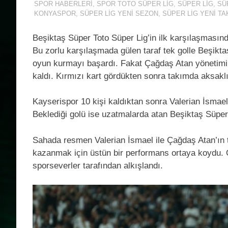
SPOR HABERLERI
,
SPOR TOTO SÜPER LIG
,
SÜPER LIG
,
SÜP
KONYASPOR
,
SÜPER LIG YENI SEZON
,
SÜPER LIG YENI TA
Beşiktaş Süper Toto Süper Lig’in ilk karşılaşmasınd
Bu zorlu karşılaşmada gülen taraf tek golle Beşikta
oyun kurmayı başardı. Fakat Çağdaş Atan yönetimin
kaldı. Kırmızı kart gördükten sonra takımda aksak
Kayserispor 10 kişi kaldıktan sonra Valerian İsmael
Beklediği golü ise uzatmalarda atan Beşiktaş Süper 
Sahada resmen Valerian İsmael ile Çağdaş Atan’ın t
kazanmak için üstün bir performans ortaya koydu. Ö
sporseverler tarafından alkışlandı.