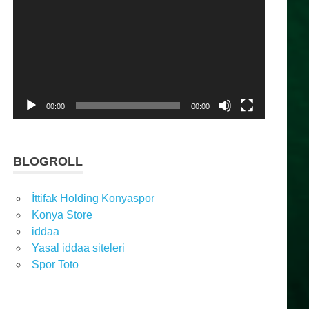
oynatıcı
00:00
00:00
BLOGROLL
İttifak Holding Konyaspor
Konya Store
iddaa
Yasal iddaa siteleri
Spor Toto