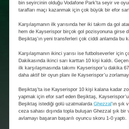
bin seyircinin olduğu Vodafone Park’ta seyir ve oy
tarafları maçı kazanmak için çok büyük bir efor sarf 
Karşılaşmanın ilk yarısında her iki takım da gol a
hem de Kayserispor birçok gol pozisyonuna girse de
Beşiktaş’ın yeni transferleri çok ciddi anlamda bu 
Karşılaşmanın ikinci yarısı ise futbolseverler için 
Dakikasında ikinci sarı karttan 10 kişi kaldı. Geç
ilk karşılaşmasında takımı Kayserispor’u dakika 67
daha aktif bir oyun planı ile Kayserispor’u zorlamay
Beşiktaş’ta ise Kayserispor 10 kişi kalana kadar zo
yapmak için efor sarf eden Beşiktaş, Kayserispor’u
Beşiktaş istediği golü uzatmalarda
Ghezzal
’ın şık 
ceza sahası dışında topla buluşan Ghezzal şık bir v
avlamayı başaran başarılı oyuncu skoru 1-0 yaptı.